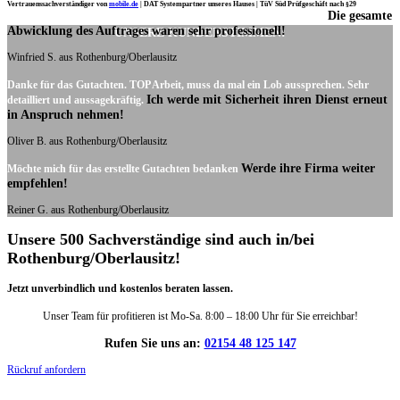
Vertrauenssachverständiger von
mobile.de
|
DAT Systempartner unseres Hauses |
TüV Süd Prüfgeschäft nach §29
Die gesamte
Ich möchte mich noch einmal ganz herzlich für Ihre Arbeit bedanken.
Abwicklung des Auftrages waren sehr professionell!
UNSERE KUNDENSTIMMEN:
Winfried S. aus Rothenburg/Oberlausitz
Danke für das Gutachten. TOP Arbeit, muss da mal ein Lob aussprechen. Sehr
Ich werde mit Sicherheit ihren Dienst erneut
detailliert und aussagekräftig.
in Anspruch nehmen!
Oliver B. aus Rothenburg/Oberlausitz
Werde ihre Firma weiter
Möchte mich für das erstellte Gutachten bedanken
empfehlen!
Reiner G. aus Rothenburg/Oberlausitz
Unsere 500 Sachverständige sind auch in/bei
Rothenburg/Oberlausitz!
Jetzt unverbindlich und kostenlos beraten lassen.
Unser Team für profitieren ist Mo-Sa. 8:00 – 18:00 Uhr für Sie erreichbar!
Rufen Sie uns an:
02154 48 125 147
Rückruf anfordern