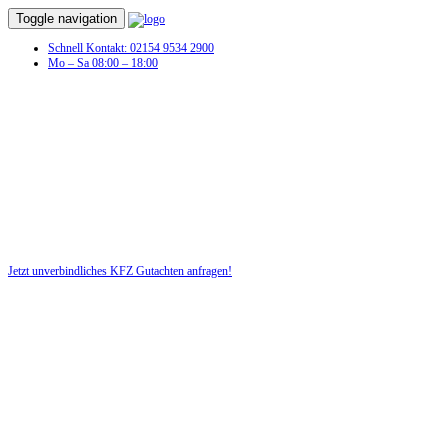
Toggle navigation
Schnell Kontakt: 02154 9534 2900
Mo – Sa 08:00 – 18:00
KFZ Gutachten in
Rothenburg/Oberlausitz
Profitieren Sie von unserer fairen und kostenlosen Beratung!
Jetzt unverbindliches KFZ Gutachten anfragen!
DIE HÜSGES-GRUPPE BEKANNT AUS DEN MEDIEN: