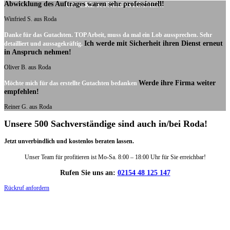
Abwicklung des Auftrages waren sehr professionell!
UNSERE KUNDENSTIMMEN:
Winfried S. aus Roda
Danke für das Gutachten. TOP Arbeit, muss da mal ein Lob aussprechen. Sehr
Ich werde mit Sicherheit ihren Dienst erneut
detailliert und aussagekräftig.
in Anspruch nehmen!
Oliver B. aus Roda
Werde ihre Firma weiter
Möchte mich für das erstellte Gutachten bedanken
empfehlen!
Reiner G. aus Roda
Unsere 500 Sachverständige sind auch in/bei Roda!
Jetzt unverbindlich und kostenlos beraten lassen.
Unser Team für profitieren ist Mo-Sa. 8:00 – 18:00 Uhr für Sie erreichbar!
Rufen Sie uns an:
02154 48 125 147
Rückruf anfordern
DIE HÜSGES-GRUPPE IN ZAHLEN: