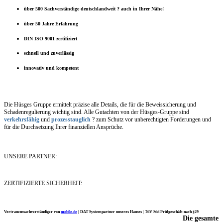
über 500 Sachverständige deutschlandweit ? auch in Ihrer Nähe!
über 50 Jahre Erfahrung
DIN ISO 9001 zertifiziert
schnell und zuverlässig
innovativ und kompetent
Die Hüsges Gruppe ermittelt präzise alle Details, die für die Beweissicherung und
Schadenregulierung wichtig sind. Alle Gutachten von der Hüsges-Gruppe sind
verkehrsfähig
und
prozesstauglich
? zum Schutz vor unberechtigten Forderungen und
für die Durchsetzung Ihrer finanziellen Ansprüche.
UNSERE PARTNER:
ZERTIFIZIERTE SICHERHEIT:
Vertrauenssachverständiger von
mobile.de
|
DAT Systempartner unseres Hauses |
TüV Süd Prüfgeschäft nach §29
Die gesamte
Ich möchte mich noch einmal ganz herzlich für Ihre Arbeit bedanken.