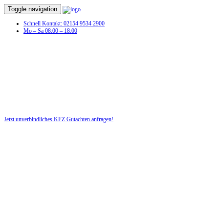
Toggle navigation
Schnell Kontakt: 02154 9534 2900
Mo – Sa 08:00 – 18:00
KFZ Gutachten in Roda
Profitieren Sie von unserer fairen und kostenlosen Beratung!
Jetzt unverbindliches KFZ Gutachten anfragen!
DIE HÜSGES-GRUPPE BEKANNT AUS DEN MEDIEN: