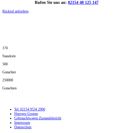
Rufen Sie uns an:
02154 48 125 147
Rückruf anfordern
DIE HÜSGES-GRUPPE IN ZAHLEN:
170
Standorte
500
Gutachter
250000
Gutachten
Tel: 02154 9534 2900
Huesges Gruppe
Gebrauchtwagen Zustandsbericht
Impressum
Datenschutz