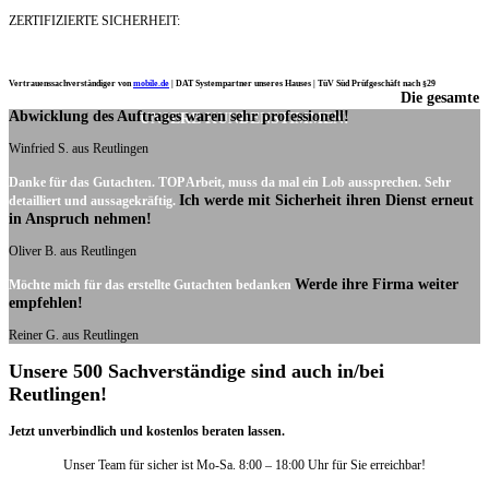
ZERTIFIZIERTE SICHERHEIT:
Vertrauenssachverständiger von
mobile.de
|
DAT Systempartner unseres Hauses |
TüV Süd Prüfgeschäft nach §29
Die gesamte
Ich möchte mich noch einmal ganz herzlich für Ihre Arbeit bedanken.
Abwicklung des Auftrages waren sehr professionell!
UNSERE KUNDENSTIMMEN:
Winfried S. aus Reutlingen
Danke für das Gutachten. TOP Arbeit, muss da mal ein Lob aussprechen. Sehr
Ich werde mit Sicherheit ihren Dienst erneut
detailliert und aussagekräftig.
in Anspruch nehmen!
Oliver B. aus Reutlingen
Werde ihre Firma weiter
Möchte mich für das erstellte Gutachten bedanken
empfehlen!
Reiner G. aus Reutlingen
Unsere 500 Sachverständige sind auch in/bei
Reutlingen!
Jetzt unverbindlich und kostenlos beraten lassen.
Unser Team für sicher ist Mo-Sa. 8:00 – 18:00 Uhr für Sie erreichbar!