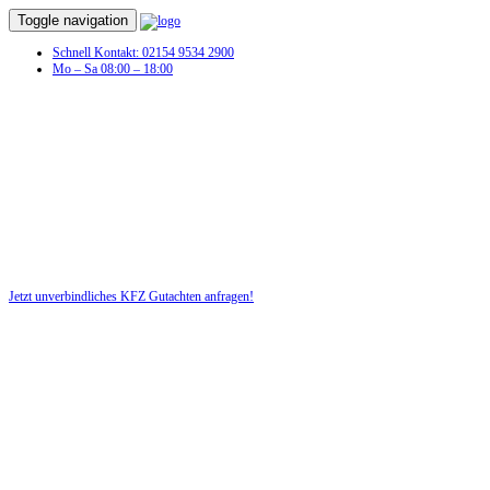
Toggle navigation
Schnell Kontakt: 02154 9534 2900
Mo – Sa 08:00 – 18:00
Unfall?! Lassen Sie schnell ein KFZ-
Gutachten erstellen!
Nutzen Sie für Ihre Sicherheit unsere kostenlose Beratung!
Jetzt unverbindliches KFZ Gutachten anfragen!
DIE HÜSGES-GRUPPE BEKANNT AUS DEN MEDIEN: