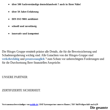
über 500 Sachverständige deutschlandweit ? auch in Ihrer Nähe!
über 50 Jahre Erfahrung
DIN ISO 9001 zertifiziert
schnell und zuverlässig
innovativ und kompetent
Die Hüsges Gruppe ermittelt präzise alle Details, die für die Beweissicherung und
Schadenregulierung wichtig sind. Alle Gutachten von der Hüsges-Gruppe sind
verkehrsfähig
und
prozesstauglich
? zum Schutz vor unberechtigten Forderungen und
für die Durchsetzung Ihrer finanziellen Ansprüche.
UNSERE PARTNER:
ZERTIFIZIERTE SICHERHEIT:
Vertrauenssachverständiger von
mobile.de
|
DAT Systempartner unseres Hauses |
TüV Süd Prüfgeschäft nach §29
Die gesamte
Ich möchte mich noch einmal ganz herzlich für Ihre Arbeit bedanken.