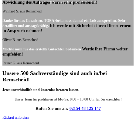
Abwicklung des Auftrages waren sehr professionell!
UNSERE KUNDENSTIMMEN:
Winfried S. aus Remscheid
Danke für das Gutachten. TOP Arbeit, muss da mal ein Lob aussprechen. Sehr
Ich werde mit Sicherheit ihren Dienst erneut
detailliert und aussagekräftig.
in Anspruch nehmen!
Oliver B. aus Remscheid
Werde ihre Firma weiter
Möchte mich für das erstellte Gutachten bedanken
empfehlen!
Reiner G. aus Remscheid
Unsere 500 Sachverständige sind auch in/bei
Remscheid!
Jetzt unverbindlich und kostenlos beraten lassen.
Unser Team für profitieren ist Mo-Sa. 8:00 – 18:00 Uhr für Sie erreichbar!
Rufen Sie uns an:
02154 48 125 147
Rückruf anfordern