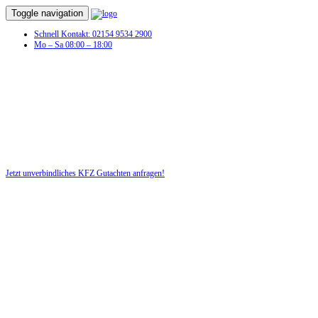
Toggle navigation
Schnell Kontakt: 02154 9534 2900
Mo – Sa 08:00 – 18:00
KFZ Gutachten in Remscheid
Profitieren Sie von unserer fairen und kostenlosen Beratung!
Jetzt unverbindliches KFZ Gutachten anfragen!
DIE HÜSGES-GRUPPE BEKANNT AUS DEN MEDIEN: