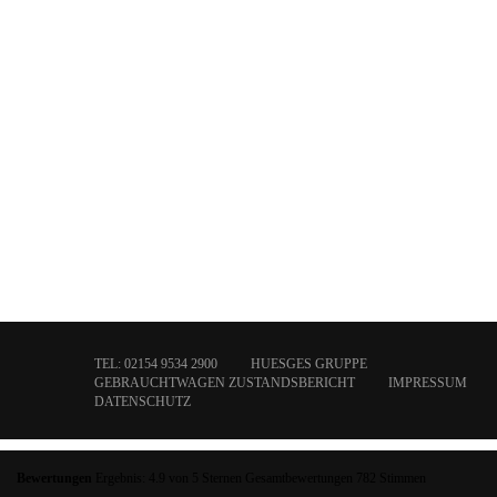
TEL: 02154 9534 2900
HUESGES GRUPPE
GEBRAUCHTWAGEN ZUSTANDSBERICHT
IMPRESSUM
DATENSCHUTZ
Bewertungen
Ergebnis:
4.9
von
5
Sternen Gesamtbewertungen
782
Stimmen