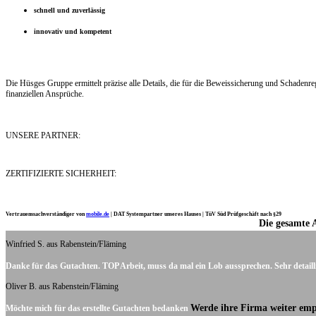
schnell und zuverlässig
innovativ und kompetent
Die Hüsges Gruppe ermittelt präzise alle Details, die für die Beweissicherung und Schaden
finanziellen Ansprüche.
UNSERE PARTNER:
ZERTIFIZIERTE SICHERHEIT:
Vertrauenssachverständiger von
mobile.de
|
DAT Systempartner unseres Hauses |
TüV Süd Prüfgeschäft nach §29
Die gesamte 
Ich möchte mich noch einmal ganz herzlich für Ihre Arbeit bedanken.
Winfried S. aus Rabenstein/Fläming
Danke für das Gutachten. TOP Arbeit, muss da mal ein Lob aussprechen. Sehr detaill
Oliver B. aus Rabenstein/Fläming
Werde ihre Firma weiter emp
Möchte mich für das erstellte Gutachten bedanken