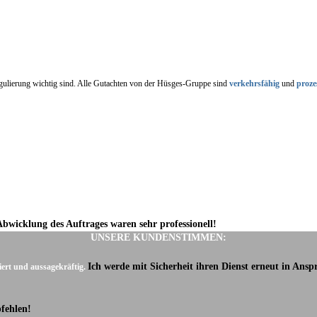
regulierung wichtig sind. Alle Gutachten von der Hüsges-Gruppe sind
verkehrsfähig
und
proze
Abwicklung des Auftrages waren sehr professionell!
UNSERE KUNDENSTIMMEN:
Ich werde mit Sicherheit ihren Dienst erneut in Ans
iert und aussagekräftig.
fehlen!