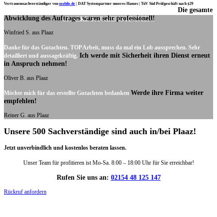
Vertrauenssachverständiger von
mobile.de
|
DAT Systempartner unseres Hauses |
TüV Süd Prüfgeschäft nach §29
Die gesamte
Ich möchte mich noch einmal ganz herzlich für Ihre Arbeit bedanken.
Abwicklung des Auftrages waren sehr professionell!
UNSERE KUNDENSTIMMEN:
Winfried S. aus Plaaz
Danke für das Gutachten. TOP Arbeit, muss da mal ein Lob aussprechen. Sehr
Ich werde mit Sicherheit ihren Dienst erneut
detailliert und aussagekräftig.
in Anspruch nehmen!
Oliver B. aus Plaaz
Werde ihre Firma weiter
Möchte mich für das erstellte Gutachten bedanken
empfehlen!
Reiner G. aus Plaaz
Unsere 500 Sachverständige sind auch in/bei Plaaz!
Jetzt unverbindlich und kostenlos beraten lassen.
Unser Team für profitieren ist Mo-Sa. 8:00 – 18:00 Uhr für Sie erreichbar!
Rufen Sie uns an:
02154 48 125 147
Rückruf anfordern