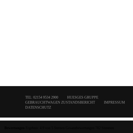
TEL: 02154 9534 2900
HUESGES GRUPPE
GEBRAUCHTWAGEN ZUSTANDSBERICHT
IMPRESSUM
DATENSCHUTZ
Bewertungen
Ergebnis:
4.9
von
5
Sternen Gesamtbewertungen
782
Stimmen