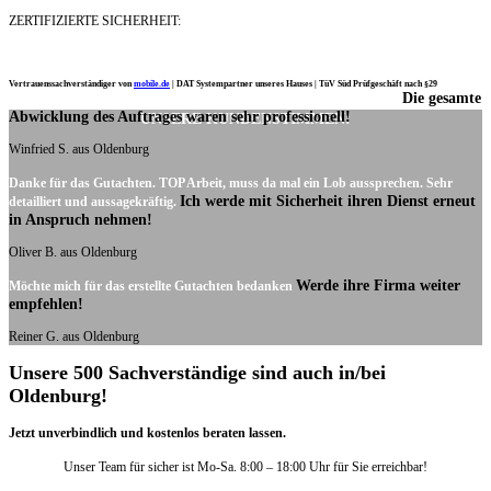
ZERTIFIZIERTE SICHERHEIT:
Vertrauenssachverständiger von
mobile.de
|
DAT Systempartner unseres Hauses |
TüV Süd Prüfgeschäft nach §29
Die gesamte
Ich möchte mich noch einmal ganz herzlich für Ihre Arbeit bedanken.
Abwicklung des Auftrages waren sehr professionell!
UNSERE KUNDENSTIMMEN:
Winfried S. aus Oldenburg
Danke für das Gutachten. TOP Arbeit, muss da mal ein Lob aussprechen. Sehr
Ich werde mit Sicherheit ihren Dienst erneut
detailliert und aussagekräftig.
in Anspruch nehmen!
Oliver B. aus Oldenburg
Werde ihre Firma weiter
Möchte mich für das erstellte Gutachten bedanken
empfehlen!
Reiner G. aus Oldenburg
Unsere 500 Sachverständige sind auch in/bei
Oldenburg!
Jetzt unverbindlich und kostenlos beraten lassen.
Unser Team für sicher ist Mo-Sa. 8:00 – 18:00 Uhr für Sie erreichbar!