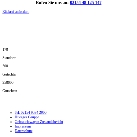
Rufen Sie uns an:
02154 48 125 147
Rückruf anfordern
DIE HÜSGES-GRUPPE IN ZAHLEN:
170
Standorte
500
Gutachter
250000
Gutachten
Tel: 02154 9534 2900
Huesges Gruppe
Gebrauchtwagen Zustandsbericht
Impressum
Datenschutz