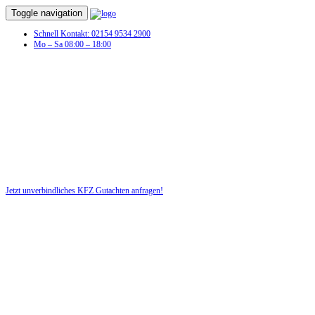
Toggle navigation
Schnell Kontakt: 02154 9534 2900
Mo – Sa 08:00 – 18:00
Unfall?! Lassen Sie schnell ein KFZ-
Gutachten erstellen!
Nutzen Sie für Ihre Sicherheit unsere kostenlose Beratung!
Jetzt unverbindliches KFZ Gutachten anfragen!
DIE HÜSGES-GRUPPE BEKANNT AUS DEN MEDIEN: