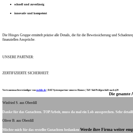
schnell und zuverlässig
innovativ und kompetent
Die Hüsges Gruppe ermittelt präzise alle Details, die für die Beweissicherung und Schaden
finanziellen Ansprüche.
UNSERE PARTNER:
ZERTIFIZIERTE SICHERHEIT:
Vertrauenssachverständiger von
mobile.de
|
DAT Systempartner unseres Hauses |
TüV Süd Prüfgeschäft nach §29
Die gesamte 
Ich möchte mich noch einmal ganz herzlich für Ihre Arbeit bedanken.
Winfried S. aus Oberdill
Danke für das Gutachten. TOP Arbeit, muss da mal ein Lob aussprechen. Sehr detaill
Oliver B. aus Oberdill
Werde ihre Firma weiter emp
Möchte mich für das erstellte Gutachten bedanken