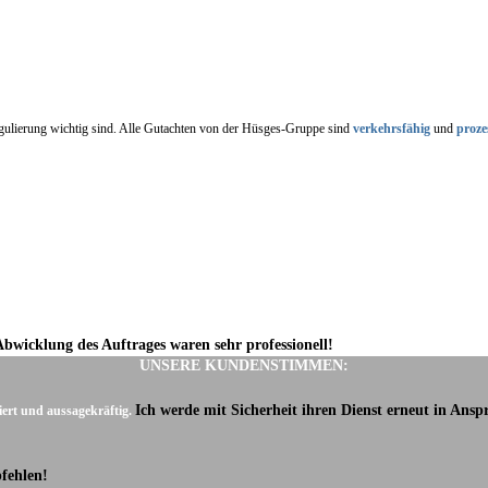
regulierung wichtig sind. Alle Gutachten von der Hüsges-Gruppe sind
verkehrsfähig
und
proze
Abwicklung des Auftrages waren sehr professionell!
UNSERE KUNDENSTIMMEN:
Ich werde mit Sicherheit ihren Dienst erneut in Ans
iert und aussagekräftig.
fehlen!