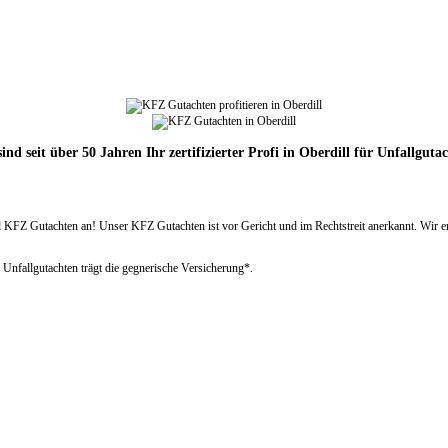
ind seit über 50 Jahren Ihr zertifizierter Profi in Oberdill für Unfallguta
FZ Gutachten an! Unser KFZ Gutachten ist vor Gericht und im Rechtstreit anerkannt. Wir ermit
 Unfallgutachten trägt die gegnerische Versicherung*.