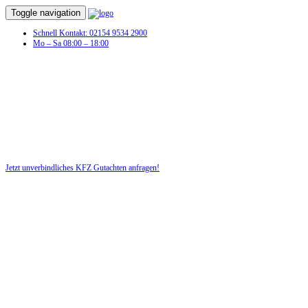
Toggle navigation
Schnell Kontakt: 02154 9534 2900
Mo – Sa 08:00 – 18:00
KFZ Gutachten in Neumark
Profitieren Sie von unserer fairen und kostenlosen Beratung!
Jetzt unverbindliches KFZ Gutachten anfragen!
DIE HÜSGES-GRUPPE BEKANNT AUS DEN MEDIEN: