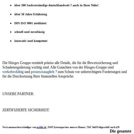
über 500 Sachverständige deutschlandweit ? auch in Ihrer Nähe!
über 50 Jahre Erfahrung
DIN ISO 9001 zertifiziert
schnell und zuverlässig
innovativ und kompetent
Die Hüsges Gruppe ermittelt präzise alle Details, die für die Beweissicherung und
Schadenregulierung wichtig sind. Alle Gutachten von der Hüsges-Gruppe sind
verkehrsfähig
und
prozesstauglich
? zum Schutz vor unberechtigten Forderungen und
für die Durchsetzung Ihrer finanziellen Ansprüche.
UNSERE PARTNER:
ZERTIFIZIERTE SICHERHEIT:
Vertrauenssachverständiger von
mobile.de
|
DAT Systempartner unseres Hauses |
TüV Süd Prüfgeschäft nach §29
Die gesamte
Ich möchte mich noch einmal ganz herzlich für Ihre Arbeit bedanken.