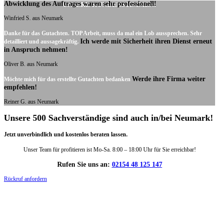
Abwicklung des Auftrages waren sehr professionell!
UNSERE KUNDENSTIMMEN:
Winfried S. aus Neumark
Danke für das Gutachten. TOP Arbeit, muss da mal ein Lob aussprechen. Sehr
Ich werde mit Sicherheit ihren Dienst erneut
detailliert und aussagekräftig.
in Anspruch nehmen!
Oliver B. aus Neumark
Werde ihre Firma weiter
Möchte mich für das erstellte Gutachten bedanken
empfehlen!
Reiner G. aus Neumark
Unsere 500 Sachverständige sind auch in/bei Neumark!
Jetzt unverbindlich und kostenlos beraten lassen.
Unser Team für profitieren ist Mo-Sa. 8:00 – 18:00 Uhr für Sie erreichbar!
Rufen Sie uns an:
02154 48 125 147
Rückruf anfordern
DIE HÜSGES-GRUPPE IN ZAHLEN: