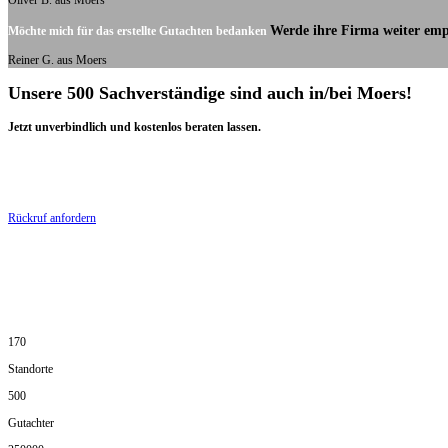
Oliver B. aus Moers
Werde ihre Firma weiter emp
Möchte mich für das erstellte Gutachten bedanken
Reiner G. aus Moers
Unsere 500 Sachverständige sind auch in/bei Moers!
Jetzt unverbindlich und kostenlos beraten lassen.
Rückruf anfordern
170
Standorte
500
Gutachter