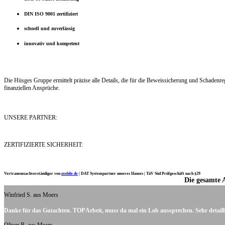
DIN ISO 9001 zertifiziert
schnell und zuverlässig
innovativ und kompetent
Die Hüsges Gruppe ermittelt präzise alle Details, die für die Beweissicherung und Schaden
finanziellen Ansprüche.
UNSERE PARTNER:
ZERTIFIZIERTE SICHERHEIT:
Vertrauenssachverständiger von
mobile.de
|
DAT Systempartner unseres Hauses |
TüV Süd Prüfgeschäft nach §29
Die gesamte 
Ich möchte mich noch einmal ganz herzlich für Ihre Arbeit bedanken.
Winfried S. aus Moers
Danke für das Gutachten. TOP Arbeit, muss da mal ein Lob aussprechen. Sehr detaill