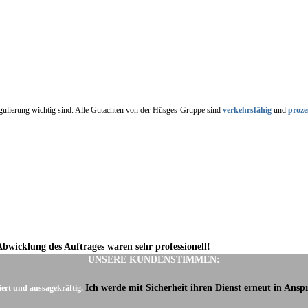
regulierung wichtig sind. Alle Gutachten von der Hüsges-Gruppe sind
verkehrsfähig
und
proze
Abwicklung des Auftrages waren sehr professionell!
UNSERE KUNDENSTIMMEN:
Ich werde mit Sicherheit ihren Dienst erneut in Ans
iert und aussagekräftig.