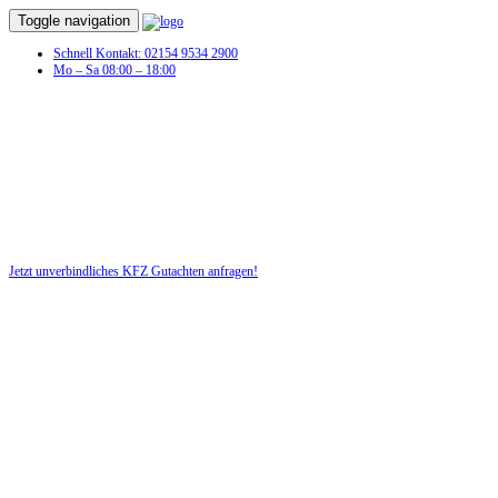
Toggle navigation
Schnell Kontakt: 02154 9534 2900
Mo – Sa 08:00 – 18:00
KFZ Gutachten in Meudt
Profitieren Sie von unserer fairen und kostenlosen Beratung!
Jetzt unverbindliches KFZ Gutachten anfragen!
DIE HÜSGES-GRUPPE BEKANNT AUS DEN MEDIEN: