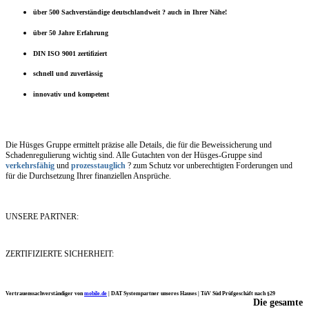
über 500 Sachverständige deutschlandweit ? auch in Ihrer Nähe!
über 50 Jahre Erfahrung
DIN ISO 9001 zertifiziert
schnell und zuverlässig
innovativ und kompetent
Die Hüsges Gruppe ermittelt präzise alle Details, die für die Beweissicherung und
Schadenregulierung wichtig sind. Alle Gutachten von der Hüsges-Gruppe sind
verkehrsfähig
und
prozesstauglich
? zum Schutz vor unberechtigten Forderungen und
für die Durchsetzung Ihrer finanziellen Ansprüche.
UNSERE PARTNER:
ZERTIFIZIERTE SICHERHEIT:
Vertrauenssachverständiger von
mobile.de
|
DAT Systempartner unseres Hauses |
TüV Süd Prüfgeschäft nach §29
Die gesamte
Ich möchte mich noch einmal ganz herzlich für Ihre Arbeit bedanken.