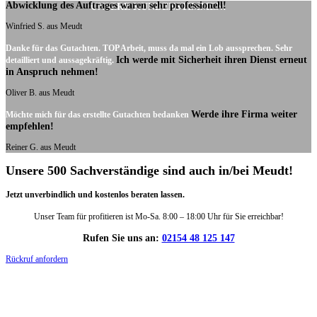
Abwicklung des Auftrages waren sehr professionell!
UNSERE KUNDENSTIMMEN:
Winfried S. aus Meudt
Danke für das Gutachten. TOP Arbeit, muss da mal ein Lob aussprechen. Sehr
Ich werde mit Sicherheit ihren Dienst erneut
detailliert und aussagekräftig.
in Anspruch nehmen!
Oliver B. aus Meudt
Werde ihre Firma weiter
Möchte mich für das erstellte Gutachten bedanken
empfehlen!
Reiner G. aus Meudt
Unsere 500 Sachverständige sind auch in/bei Meudt!
Jetzt unverbindlich und kostenlos beraten lassen.
Unser Team für profitieren ist Mo-Sa. 8:00 – 18:00 Uhr für Sie erreichbar!
Rufen Sie uns an:
02154 48 125 147
Rückruf anfordern
DIE HÜSGES-GRUPPE IN ZAHLEN: