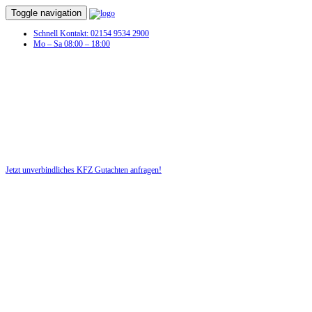
Toggle navigation
Schnell Kontakt: 02154 9534 2900
Mo – Sa 08:00 – 18:00
KFZ Gutachten in Mesenich
Profitieren Sie von unserer fairen und kostenlosen Beratung!
Jetzt unverbindliches KFZ Gutachten anfragen!
DIE HÜSGES-GRUPPE BEKANNT AUS DEN MEDIEN: