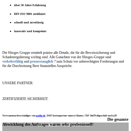
über 50 Jahre Erfahrung
DIN ISO 9001 zertifiziert
schnell und zuverlässig
innovativ und kompetent
Die Hüsges Gruppe ermittelt präzise alle Details, die für die Beweissicherung und
Schadenregulierung wichtig sind. Alle Gutachten von der Hüsges-Gruppe sind
verkehrsfähig
und
prozesstauglich
? zum Schutz vor unberechtigten Forderungen und
für die Durchsetzung Ihrer finanziellen Ansprüche.
UNSERE PARTNER:
ZERTIFIZIERTE SICHERHEIT:
Vertrauenssachverständiger von
mobile.de
|
DAT Systempartner unseres Hauses |
TüV Süd Prüfgeschäft nach §29
Die gesamte
Ich möchte mich noch einmal ganz herzlich für Ihre Arbeit bedanken.
Abwicklung des Auftrages waren sehr professionell!
UNSERE KUNDENSTIMMEN: