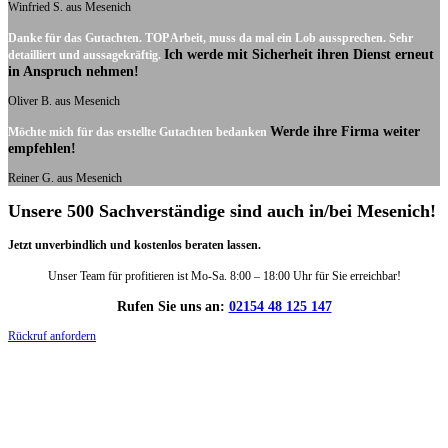
Winfried S. aus Mesenich
Danke für das Gutachten. TOP Arbeit, muss da mal ein Lob aussprechen. Sehr
Ich werde mit Sicherheit ihren Dienst erneut
detailliert und aussagekräftig.
in Anspruch nehmen!
Oliver B. aus Mesenich
Werde ihre Firma weiter
Möchte mich für das erstellte Gutachten bedanken
empfehlen!
Reiner G. aus Mesenich
Unsere 500 Sachverständige sind auch in/bei Mesenich!
Jetzt unverbindlich und kostenlos beraten lassen.
Unser Team für profitieren ist Mo-Sa. 8:00 – 18:00 Uhr für Sie erreichbar!
Rufen Sie uns an:
02154 48 125 147
Rückruf anfordern
DIE HÜSGES-GRUPPE IN ZAHLEN: