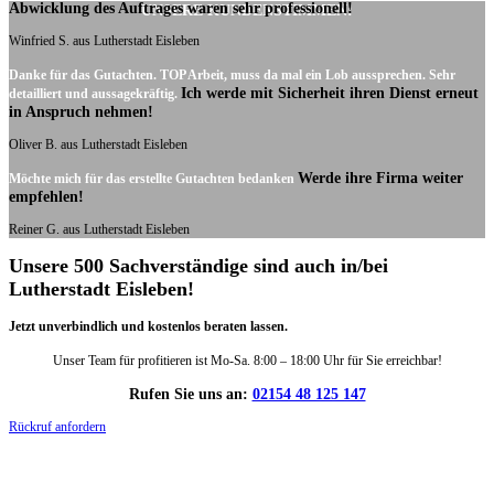
Abwicklung des Auftrages waren sehr professionell!
UNSERE KUNDENSTIMMEN:
Winfried S. aus Lutherstadt Eisleben
Danke für das Gutachten. TOP Arbeit, muss da mal ein Lob aussprechen. Sehr
Ich werde mit Sicherheit ihren Dienst erneut
detailliert und aussagekräftig.
in Anspruch nehmen!
Oliver B. aus Lutherstadt Eisleben
Werde ihre Firma weiter
Möchte mich für das erstellte Gutachten bedanken
empfehlen!
Reiner G. aus Lutherstadt Eisleben
Unsere 500 Sachverständige sind auch in/bei
Lutherstadt Eisleben!
Jetzt unverbindlich und kostenlos beraten lassen.
Unser Team für profitieren ist Mo-Sa. 8:00 – 18:00 Uhr für Sie erreichbar!
Rufen Sie uns an:
02154 48 125 147
Rückruf anfordern