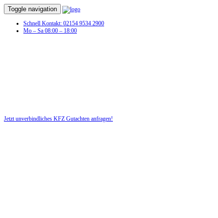
Toggle navigation
Schnell Kontakt: 02154 9534 2900
Mo – Sa 08:00 – 18:00
KFZ Gutachten in Lutherstadt Eisleben
Profitieren Sie von unserer fairen und kostenlosen Beratung!
Jetzt unverbindliches KFZ Gutachten anfragen!
DIE HÜSGES-GRUPPE BEKANNT AUS DEN MEDIEN: