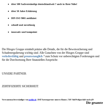
über 500 Sachverständige deutschlandweit ? auch in Ihrer Nähe!
über 50 Jahre Erfahrung
DIN ISO 9001 zertifiziert
schnell und zuverlässig
innovativ und kompetent
Die Hüsges Gruppe ermittelt präzise alle Details, die für die Beweissicherung und
Schadenregulierung wichtig sind. Alle Gutachten von der Hüsges-Gruppe sind
verkehrsfähig
und
prozesstauglich
? zum Schutz vor unberechtigten Forderungen und
für die Durchsetzung Ihrer finanziellen Ansprüche.
UNSERE PARTNER:
ZERTIFIZIERTE SICHERHEIT:
Vertrauenssachverständiger von
mobile.de
|
DAT Systempartner unseres Hauses |
TüV Süd Prüfgeschäft nach §29
Die gesamte
Ich möchte mich noch einmal ganz herzlich für Ihre Arbeit bedanken.