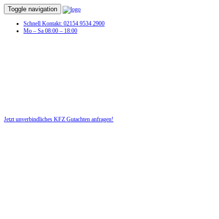
Toggle navigation
Schnell Kontakt: 02154 9534 2900
Mo – Sa 08:00 – 18:00
KFZ Gutachten in Lütau
Profitieren Sie von unserer fairen und kostenlosen Beratung!
Jetzt unverbindliches KFZ Gutachten anfragen!
DIE HÜSGES-GRUPPE BEKANNT AUS DEN MEDIEN: