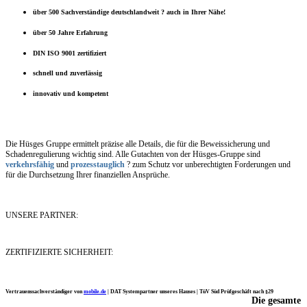
über 500 Sachverständige deutschlandweit ? auch in Ihrer Nähe!
über 50 Jahre Erfahrung
DIN ISO 9001 zertifiziert
schnell und zuverlässig
innovativ und kompetent
Die Hüsges Gruppe ermittelt präzise alle Details, die für die Beweissicherung und
Schadenregulierung wichtig sind. Alle Gutachten von der Hüsges-Gruppe sind
verkehrsfähig
und
prozesstauglich
? zum Schutz vor unberechtigten Forderungen und
für die Durchsetzung Ihrer finanziellen Ansprüche.
UNSERE PARTNER:
ZERTIFIZIERTE SICHERHEIT:
Vertrauenssachverständiger von
mobile.de
|
DAT Systempartner unseres Hauses |
TüV Süd Prüfgeschäft nach §29
Die gesamte
Ich möchte mich noch einmal ganz herzlich für Ihre Arbeit bedanken.