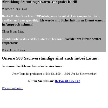
Abwicklung des Auftrages waren sehr professionell!
UNSERE KUNDENSTIMMEN:
Winfried S. aus Lütau
Danke für das Gutachten. TOP Arbeit, muss da mal ein Lob aussprechen. Sehr
Ich werde mit Sicherheit ihren Dienst erneut
detailliert und aussagekräftig.
in Anspruch nehmen!
Oliver B. aus Lütau
Werde ihre Firma weiter
Möchte mich für das erstellte Gutachten bedanken
empfehlen!
Reiner G. aus Lütau
Unsere 500 Sachverständige sind auch in/bei Lütau!
Jetzt unverbindlich und kostenlos beraten lassen.
Unser Team für profitieren ist Mo-Sa. 8:00 – 18:00 Uhr für Sie erreichbar!
Rufen Sie uns an:
02154 48 125 147
Rückruf anfordern
DIE HÜSGES-GRUPPE IN ZAHLEN: