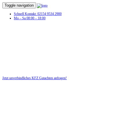
Toggle navigation
Schnell Kontakt: 02154 9534 2900
Mo – Sa 08:00 – 18:00
Unfall?! Lassen Sie schnell ein KFZ-
Gutachten erstellen!
Wir beraten Sie zuverlässig und kostenlos!
Jetzt unverbindliches KFZ Gutachten anfragen!
DIE HÜSGES-GRUPPE BEKANNT AUS DEN MEDIEN: