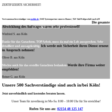
ZERTIFIZIERTE SICHERHEIT:
Vertrauenssachverständiger von
mobile.de
|
DAT Systempartner unseres Hauses |
TüV Süd Prüfgeschäft nach §29
Die gesamte
Ich möchte mich noch einmal ganz herzlich für Ihre Arbeit bedanken.
Abwicklung des Auftrages waren sehr professionell!
UNSERE KUNDENSTIMMEN:
Winfried S. aus Köln
Danke für das Gutachten. TOP Arbeit, muss da mal ein Lob aussprechen. Sehr
Ich werde mit Sicherheit ihren Dienst erneut
detailliert und aussagekräftig.
in Anspruch nehmen!
Oliver B. aus Köln
Werde ihre Firma weiter
Möchte mich für das erstellte Gutachten bedanken
empfehlen!
Reiner G. aus Köln
Unsere 500 Sachverständige sind auch in/bei Köln!
Jetzt unverbindlich und kostenlos beraten lassen.
Unser Team für zuverlässig ist Mo-Sa. 8:00 – 18:00 Uhr für Sie erreichbar!
Rufen Sie uns an:
02154 48 125 147