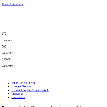
Rückruf anfordern
DIE HÜSGES-GRUPPE IN ZAHLEN:
170
Standorte
500
Gutachter
250000
Gutachten
Tel: 02154 9534 2900
Huesges Gruppe
Gebrauchtwagen Zustandsbericht
Impressum
Datenschutz