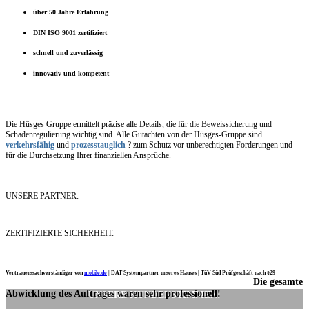
über 50 Jahre Erfahrung
DIN ISO 9001 zertifiziert
schnell und zuverlässig
innovativ und kompetent
Die Hüsges Gruppe ermittelt präzise alle Details, die für die Beweissicherung und
Schadenregulierung wichtig sind. Alle Gutachten von der Hüsges-Gruppe sind
verkehrsfähig
und
prozesstauglich
? zum Schutz vor unberechtigten Forderungen und
für die Durchsetzung Ihrer finanziellen Ansprüche.
UNSERE PARTNER:
ZERTIFIZIERTE SICHERHEIT:
Vertrauenssachverständiger von
mobile.de
|
DAT Systempartner unseres Hauses |
TüV Süd Prüfgeschäft nach §29
Die gesamte
Ich möchte mich noch einmal ganz herzlich für Ihre Arbeit bedanken.
Abwicklung des Auftrages waren sehr professionell!
UNSERE KUNDENSTIMMEN: