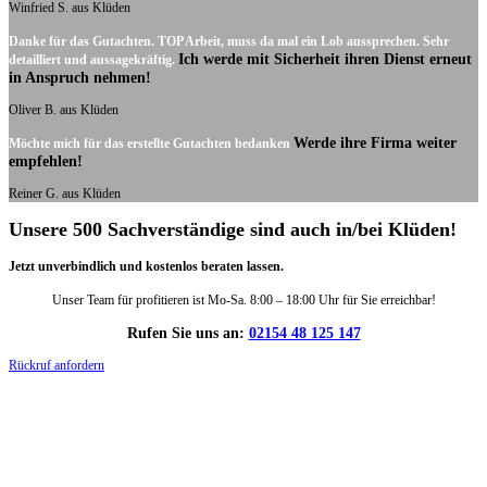
Winfried S. aus Klüden
Danke für das Gutachten. TOP Arbeit, muss da mal ein Lob aussprechen. Sehr
Ich werde mit Sicherheit ihren Dienst erneut
detailliert und aussagekräftig.
in Anspruch nehmen!
Oliver B. aus Klüden
Werde ihre Firma weiter
Möchte mich für das erstellte Gutachten bedanken
empfehlen!
Reiner G. aus Klüden
Unsere 500 Sachverständige sind auch in/bei Klüden!
Jetzt unverbindlich und kostenlos beraten lassen.
Unser Team für profitieren ist Mo-Sa. 8:00 – 18:00 Uhr für Sie erreichbar!
Rufen Sie uns an:
02154 48 125 147
Rückruf anfordern
DIE HÜSGES-GRUPPE IN ZAHLEN: