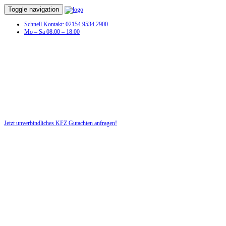
Toggle navigation
Schnell Kontakt: 02154 9534 2900
Mo – Sa 08:00 – 18:00
KFZ Gutachten in Klüden
Profitieren Sie von unserer fairen und kostenlosen Beratung!
Jetzt unverbindliches KFZ Gutachten anfragen!
DIE HÜSGES-GRUPPE BEKANNT AUS DEN MEDIEN: