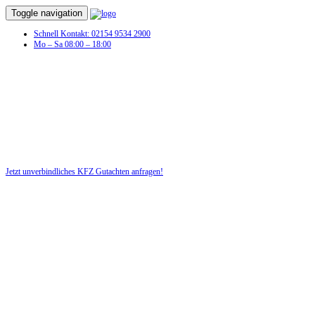
Toggle navigation
Schnell Kontakt: 02154 9534 2900
Mo – Sa 08:00 – 18:00
KFZ Gutachten in Kirchweidach
Profitieren Sie von unserer fairen und kostenlosen Beratung!
Jetzt unverbindliches KFZ Gutachten anfragen!
DIE HÜSGES-GRUPPE BEKANNT AUS DEN MEDIEN: