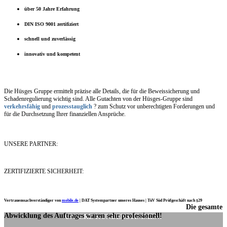
über 50 Jahre Erfahrung
DIN ISO 9001 zertifiziert
schnell und zuverlässig
innovativ und kompetent
Die Hüsges Gruppe ermittelt präzise alle Details, die für die Beweissicherung und
Schadenregulierung wichtig sind. Alle Gutachten von der Hüsges-Gruppe sind
verkehrsfähig
und
prozesstauglich
? zum Schutz vor unberechtigten Forderungen und
für die Durchsetzung Ihrer finanziellen Ansprüche.
UNSERE PARTNER:
ZERTIFIZIERTE SICHERHEIT:
Vertrauenssachverständiger von
mobile.de
|
DAT Systempartner unseres Hauses |
TüV Süd Prüfgeschäft nach §29
Die gesamte
Ich möchte mich noch einmal ganz herzlich für Ihre Arbeit bedanken.
Abwicklung des Auftrages waren sehr professionell!
UNSERE KUNDENSTIMMEN: