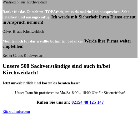
Winfried S. aus Kirchweidach
Danke für das Gutachten. TOP Arbeit, muss da mal ein Lob aussprechen. Sehr
Ich werde mit Sicherheit ihren Dienst erneut
detailliert und aussagekräftig.
in Anspruch nehmen!
Oliver B. aus Kirchweidach
Werde ihre Firma weiter
Möchte mich für das erstellte Gutachten bedanken
empfehlen!
Reiner G. aus Kirchweidach
Unsere 500 Sachverständige sind auch in/bei
Kirchweidach!
Jetzt unverbindlich und kostenlos beraten lassen.
Unser Team für profitieren ist Mo-Sa. 8:00 – 18:00 Uhr für Sie erreichbar!
Rufen Sie uns an:
02154 48 125 147
Rückruf anfordern
DIE HÜSGES-GRUPPE IN ZAHLEN: