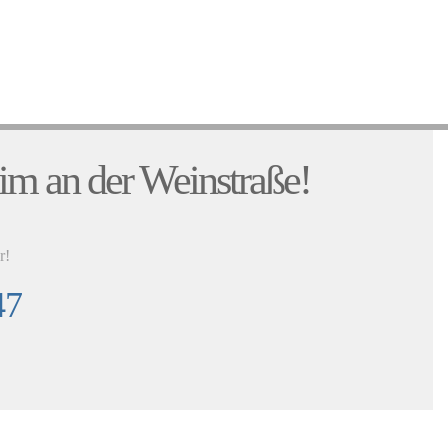
:
im an der Weinstraße!
r!
47