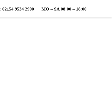
2154 9534 2900
MO – SA 08:00 – 18:00
er Weinstraße
osen Beratung!