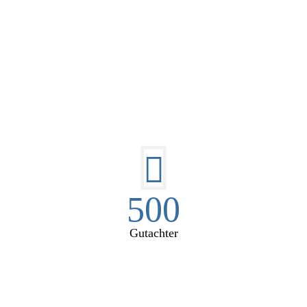
E HÜSGES-GRUPPE IN ZAHL
500
Gutachter