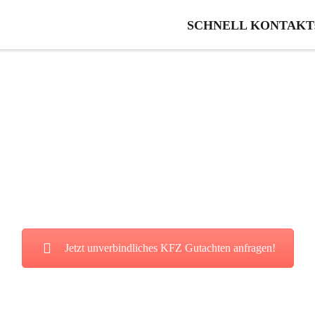
SCHNELL KONTAKT: 0
n in Kirchheim an d
ie von unserer fairen und kostenl
Jetzt unverbindliches KFZ Gutachten anfragen!