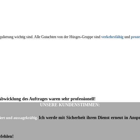
regulierung wichtig sind. Alle Gutachten von der Hüsges-Gruppe sind
verkehrsfähig
und
proze
Abwicklung des Auftrages waren sehr professionell!
UNSERE KUNDENSTIMMEN:
Ich werde mit Sicherheit ihren Dienst erneut in Ans
iert und aussagekräftig.
fehlen!