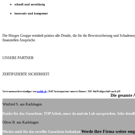
schnell und zuverlässig
innovativ und kompetent
Die Hüsges Gruppe ermittelt präzise alle Details, die für die Beweissicherung und Schaden
finanziellen Ansprüche.
UNSERE PARTNER:
ZERTIFIZIERTE SICHERHEIT:
Vertrauenssachverständiger von
mobile.de
|
DAT Systempartner unseres Hauses |
TüV Süd Prüfgeschäft nach §29
Die gesamte 
Ich möchte mich noch einmal ganz herzlich für Ihre Arbeit bedanken.
Winfried S. aus Karlshagen
Danke für das Gutachten. TOP Arbeit, muss da mal ein Lob aussprechen. Sehr detaill
Oliver B. aus Karlshagen
Werde ihre Firma weiter emp
Möchte mich für das erstellte Gutachten bedanken