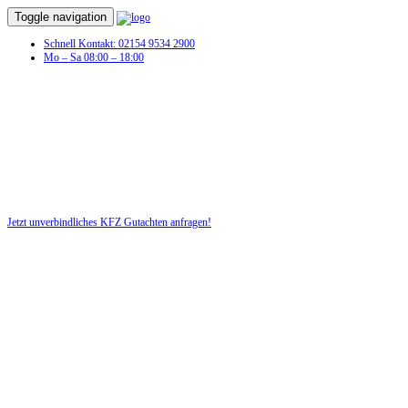
Toggle navigation
Schnell Kontakt: 02154 9534 2900
Mo – Sa 08:00 – 18:00
KFZ Gutachten in Jevenstedt
Profitieren Sie von unserer fairen und kostenlosen Beratung!
Jetzt unverbindliches KFZ Gutachten anfragen!
DIE HÜSGES-GRUPPE BEKANNT AUS DEN MEDIEN: