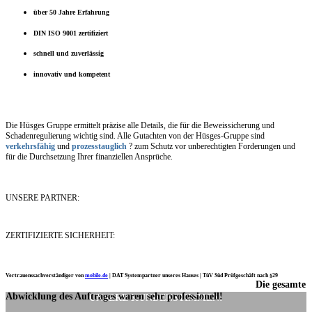
über 50 Jahre Erfahrung
DIN ISO 9001 zertifiziert
schnell und zuverlässig
innovativ und kompetent
Die Hüsges Gruppe ermittelt präzise alle Details, die für die Beweissicherung und
Schadenregulierung wichtig sind. Alle Gutachten von der Hüsges-Gruppe sind
verkehrsfähig
und
prozesstauglich
? zum Schutz vor unberechtigten Forderungen und
für die Durchsetzung Ihrer finanziellen Ansprüche.
UNSERE PARTNER:
ZERTIFIZIERTE SICHERHEIT:
Vertrauenssachverständiger von
mobile.de
|
DAT Systempartner unseres Hauses |
TüV Süd Prüfgeschäft nach §29
Die gesamte
Ich möchte mich noch einmal ganz herzlich für Ihre Arbeit bedanken.
Abwicklung des Auftrages waren sehr professionell!
UNSERE KUNDENSTIMMEN: