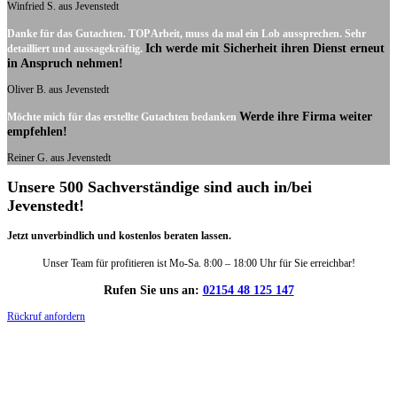
Winfried S. aus Jevenstedt
Danke für das Gutachten. TOP Arbeit, muss da mal ein Lob aussprechen. Sehr
Ich werde mit Sicherheit ihren Dienst erneut
detailliert und aussagekräftig.
in Anspruch nehmen!
Oliver B. aus Jevenstedt
Werde ihre Firma weiter
Möchte mich für das erstellte Gutachten bedanken
empfehlen!
Reiner G. aus Jevenstedt
Unsere 500 Sachverständige sind auch in/bei
Jevenstedt!
Jetzt unverbindlich und kostenlos beraten lassen.
Unser Team für profitieren ist Mo-Sa. 8:00 – 18:00 Uhr für Sie erreichbar!
Rufen Sie uns an:
02154 48 125 147
Rückruf anfordern
DIE HÜSGES-GRUPPE IN ZAHLEN: