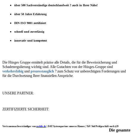
über 500 Sachverständige deutschlandweit ? auch in Ihrer Nähe!
über 50 Jahre Erfahrung
DIN ISO 9001 zertifiziert
schnell und zuverlässig
innovativ und kompetent
Die Hüsges Gruppe ermittelt präzise alle Details, die für die Beweissicherung und
Schadenregulierung wichtig sind. Alle Gutachten von der Hüsges-Gruppe sind
verkehrsfähig
und
prozesstauglich
? zum Schutz vor unberechtigten Forderungen und
für die Durchsetzung Ihrer finanziellen Ansprüche.
UNSERE PARTNER:
ZERTIFIZIERTE SICHERHEIT:
Vertrauenssachverständiger von
mobile.de
|
DAT Systempartner unseres Hauses |
TüV Süd Prüfgeschäft nach §29
Die gesamte
Ich möchte mich noch einmal ganz herzlich für Ihre Arbeit bedanken.