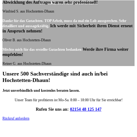
Abwicklung des Auftrages waren sehr professionell!
UNSERE KUNDENSTIMMEN:
Winfried S. aus Hochstetten-Dhaun
Danke für das Gutachten. TOP Arbeit, muss da mal ein Lob aussprechen. Sehr
Ich werde mit Sicherheit ihren Dienst erneut
detailliert und aussagekräftig.
in Anspruch nehmen!
Oliver B. aus Hochstetten-Dhaun
Werde ihre Firma weiter
Möchte mich für das erstellte Gutachten bedanken
empfehlen!
Reiner G. aus Hochstetten-Dhaun
Unsere 500 Sachverständige sind auch in/bei
Hochstetten-Dhaun!
Jetzt unverbindlich und kostenlos beraten lassen.
Unser Team für profitieren ist Mo-Sa. 8:00 – 18:00 Uhr für Sie erreichbar!
Rufen Sie uns an:
02154 48 125 147
Rückruf anfordern