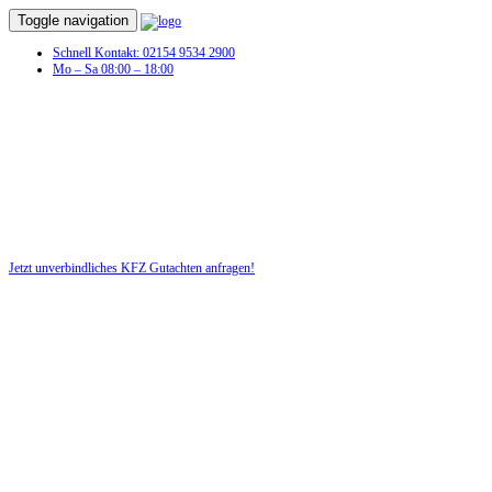
Toggle navigation
Schnell Kontakt: 02154 9534 2900
Mo – Sa 08:00 – 18:00
KFZ Gutachten in Hochstetten-Dhaun
Profitieren Sie von unserer fairen und kostenlosen Beratung!
Jetzt unverbindliches KFZ Gutachten anfragen!
DIE HÜSGES-GRUPPE BEKANNT AUS DEN MEDIEN: