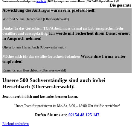
Vertrauenssachverständiger von
mobile.de
|
DAT Systempartner unseres Hauses |
TüV Süd Prüfgeschäft nach §29
Die gesamte
Ich möchte mich noch einmal ganz herzlich für Ihre Arbeit bedanken.
Abwicklung des Auftrages waren sehr professionell!
UNSERE KUNDENSTIMMEN:
Winfried S. aus Herschbach (Oberwesterwald)
Danke für das Gutachten. TOP Arbeit, muss da mal ein Lob aussprechen. Sehr
Ich werde mit Sicherheit ihren Dienst erneut
detailliert und aussagekräftig.
in Anspruch nehmen!
Oliver B. aus Herschbach (Oberwesterwald)
Werde ihre Firma weiter
Möchte mich für das erstellte Gutachten bedanken
empfehlen!
Reiner G. aus Herschbach (Oberwesterwald)
Unsere 500 Sachverständige sind auch in/bei
Herschbach (Oberwesterwald)!
Jetzt unverbindlich und kostenlos beraten lassen.
Unser Team für profitieren ist Mo-Sa. 8:00 – 18:00 Uhr für Sie erreichbar!
Rufen Sie uns an:
02154 48 125 147
Rückruf anfordern