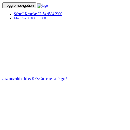
Toggle navigation
Schnell Kontakt: 02154 9534 2900
Mo – Sa 08:00 – 18:00
KFZ Gutachten in Herschbach
(Oberwesterwald)
Profitieren Sie von unserer fairen und kostenlosen Beratung!
Jetzt unverbindliches KFZ Gutachten anfragen!
DIE HÜSGES-GRUPPE BEKANNT AUS DEN MEDIEN: