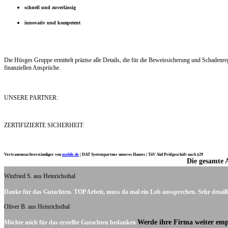
schnell und zuverlässig
innovativ und kompetent
Die Hüsges Gruppe ermittelt präzise alle Details, die für die Beweissicherung und Schaden
finanziellen Ansprüche.
UNSERE PARTNER:
ZERTIFIZIERTE SICHERHEIT:
Vertrauenssachverständiger von
mobile.de
|
DAT Systempartner unseres Hauses |
TüV Süd Prüfgeschäft nach §29
Die gesamte 
Ich möchte mich noch einmal ganz herzlich für Ihre Arbeit bedanken.
Winfried S. aus Heinrichsthal
Danke für das Gutachten. TOP Arbeit, muss da mal ein Lob aussprechen. Sehr detaill
Oliver B. aus Heinrichsthal
Werde ihre Firma weiter emp
Möchte mich für das erstellte Gutachten bedanken