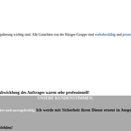
regulierung wichtig sind. Alle Gutachten von der Hüsges-Gruppe sind
verkehrsfähig
und
proze
Abwicklung des Auftrages waren sehr professionell!
UNSERE KUNDENSTIMMEN:
Ich werde mit Sicherheit ihren Dienst erneut in Ans
iert und aussagekräftig.
fehlen!