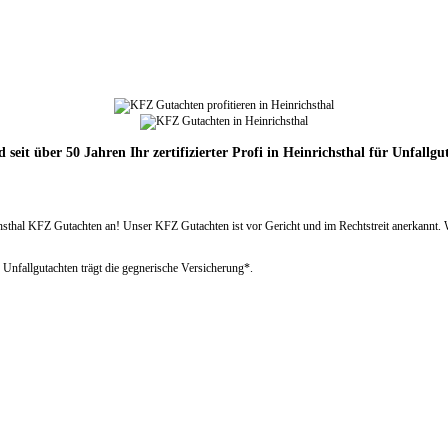
d seit über 50 Jahren Ihr zertifizierter Profi in Heinrichsthal für Unfallgu
hal KFZ Gutachten an! Unser KFZ Gutachten ist vor Gericht und im Rechtstreit anerkannt. Wir 
 Unfallgutachten trägt die gegnerische Versicherung*.