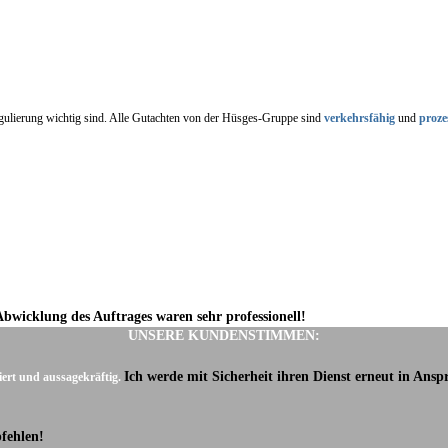
regulierung wichtig sind. Alle Gutachten von der Hüsges-Gruppe sind
verkehrsfähig
und
proze
Abwicklung des Auftrages waren sehr professionell!
UNSERE KUNDENSTIMMEN:
Ich werde mit Sicherheit ihren Dienst erneut in Ans
iert und aussagekräftig.
fehlen!