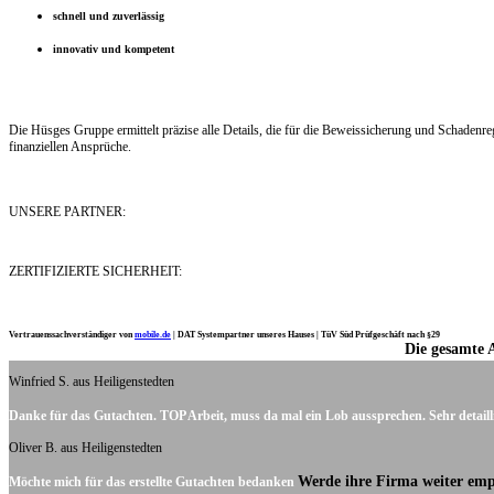
schnell und zuverlässig
innovativ und kompetent
Die Hüsges Gruppe ermittelt präzise alle Details, die für die Beweissicherung und Schaden
finanziellen Ansprüche.
UNSERE PARTNER:
ZERTIFIZIERTE SICHERHEIT:
Vertrauenssachverständiger von
mobile.de
|
DAT Systempartner unseres Hauses |
TüV Süd Prüfgeschäft nach §29
Die gesamte 
Ich möchte mich noch einmal ganz herzlich für Ihre Arbeit bedanken.
Winfried S. aus Heiligenstedten
Danke für das Gutachten. TOP Arbeit, muss da mal ein Lob aussprechen. Sehr detaill
Oliver B. aus Heiligenstedten
Werde ihre Firma weiter emp
Möchte mich für das erstellte Gutachten bedanken