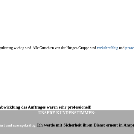
regulierung wichtig sind. Alle Gutachten von der Hüsges-Gruppe sind
verkehrsfähig
und
proze
Abwicklung des Auftrages waren sehr professionell!
UNSERE KUNDENSTIMMEN:
Ich werde mit Sicherheit ihren Dienst erneut in Ans
iert und aussagekräftig.