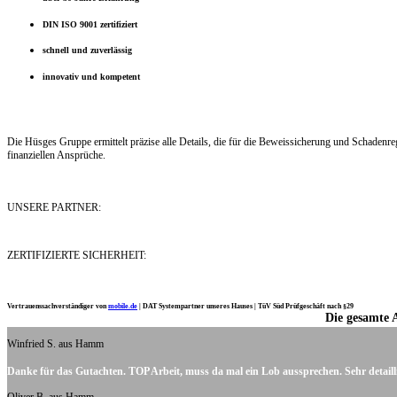
DIN ISO 9001 zertifiziert
schnell und zuverlässig
innovativ und kompetent
Die Hüsges Gruppe ermittelt präzise alle Details, die für die Beweissicherung und Schaden
finanziellen Ansprüche.
UNSERE PARTNER:
ZERTIFIZIERTE SICHERHEIT:
Vertrauenssachverständiger von
mobile.de
|
DAT Systempartner unseres Hauses |
TüV Süd Prüfgeschäft nach §29
Die gesamte 
Ich möchte mich noch einmal ganz herzlich für Ihre Arbeit bedanken.
Winfried S. aus Hamm
Danke für das Gutachten. TOP Arbeit, muss da mal ein Lob aussprechen. Sehr detaill