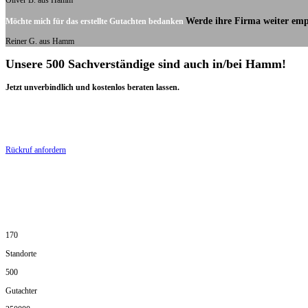
Oliver B. aus Hamm
Werde ihre Firma weiter emp
Möchte mich für das erstellte Gutachten bedanken
Reiner G. aus Hamm
Unsere 500 Sachverständige sind auch in/bei Hamm!
Jetzt unverbindlich und kostenlos beraten lassen.
Rückruf anfordern
170
Standorte
500
Gutachter