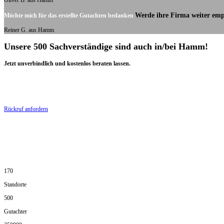
Oliver B. aus Hamm
Werde ihre Firma weiter emp
Möchte mich für das erstellte Gutachten bedanken
Reiner G. aus Hamm
Unsere 500 Sachverständige sind auch in/bei Hamm!
Jetzt unverbindlich und kostenlos beraten lassen.
Rückruf anfordern
170
Standorte
500
Gutachter