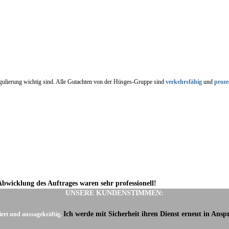
regulierung wichtig sind. Alle Gutachten von der Hüsges-Gruppe sind
verkehrsfähig
und
proze
Abwicklung des Auftrages waren sehr professionell!
UNSERE KUNDENSTIMMEN:
Ich werde mit Sicherheit ihren Dienst erneut in Ans
iert und aussagekräftig.