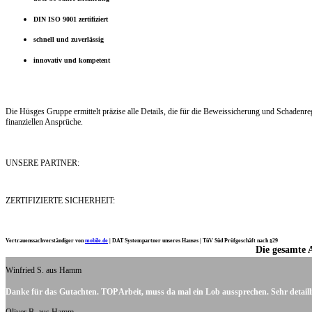
DIN ISO 9001 zertifiziert
schnell und zuverlässig
innovativ und kompetent
Die Hüsges Gruppe ermittelt präzise alle Details, die für die Beweissicherung und Schaden
finanziellen Ansprüche.
UNSERE PARTNER:
ZERTIFIZIERTE SICHERHEIT:
Vertrauenssachverständiger von
mobile.de
|
DAT Systempartner unseres Hauses |
TüV Süd Prüfgeschäft nach §29
Die gesamte 
Ich möchte mich noch einmal ganz herzlich für Ihre Arbeit bedanken.
Winfried S. aus Hamm
Danke für das Gutachten. TOP Arbeit, muss da mal ein Lob aussprechen. Sehr detaill