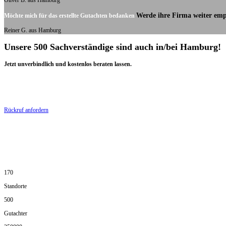
Oliver B. aus Hamburg
Werde ihre Firma weiter emp
Möchte mich für das erstellte Gutachten bedanken
Reiner G. aus Hamburg
Unsere 500 Sachverständige sind auch in/bei Hamburg!
Jetzt unverbindlich und kostenlos beraten lassen.
Rückruf anfordern
170
Standorte
500
Gutachter