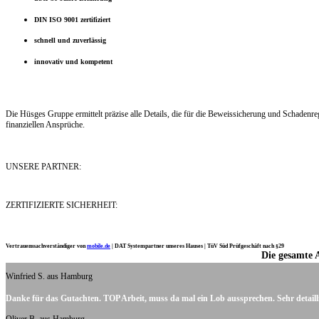
DIN ISO 9001 zertifiziert
schnell und zuverlässig
innovativ und kompetent
Die Hüsges Gruppe ermittelt präzise alle Details, die für die Beweissicherung und Schaden
finanziellen Ansprüche.
UNSERE PARTNER:
ZERTIFIZIERTE SICHERHEIT:
Vertrauenssachverständiger von
mobile.de
|
DAT Systempartner unseres Hauses |
TüV Süd Prüfgeschäft nach §29
Die gesamte 
Ich möchte mich noch einmal ganz herzlich für Ihre Arbeit bedanken.
Winfried S. aus Hamburg
Danke für das Gutachten. TOP Arbeit, muss da mal ein Lob aussprechen. Sehr detaill