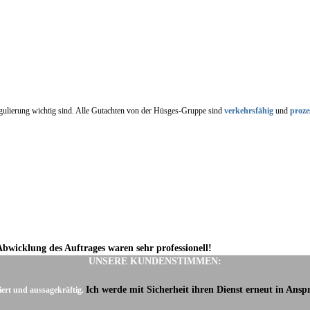
regulierung wichtig sind. Alle Gutachten von der Hüsges-Gruppe sind
verkehrsfähig
und
proze
Abwicklung des Auftrages waren sehr professionell!
UNSERE KUNDENSTIMMEN:
Ich werde mit Sicherheit ihren Dienst erneut in Ans
iert und aussagekräftig.