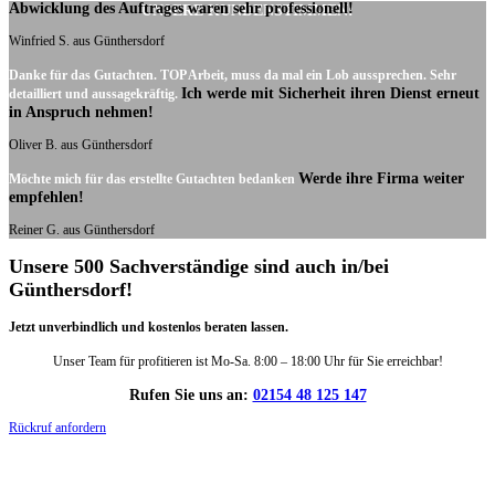
Abwicklung des Auftrages waren sehr professionell!
UNSERE KUNDENSTIMMEN:
Winfried S. aus Günthersdorf
Danke für das Gutachten. TOP Arbeit, muss da mal ein Lob aussprechen. Sehr
Ich werde mit Sicherheit ihren Dienst erneut
detailliert und aussagekräftig.
in Anspruch nehmen!
Oliver B. aus Günthersdorf
Werde ihre Firma weiter
Möchte mich für das erstellte Gutachten bedanken
empfehlen!
Reiner G. aus Günthersdorf
Unsere 500 Sachverständige sind auch in/bei
Günthersdorf!
Jetzt unverbindlich und kostenlos beraten lassen.
Unser Team für profitieren ist Mo-Sa. 8:00 – 18:00 Uhr für Sie erreichbar!
Rufen Sie uns an:
02154 48 125 147
Rückruf anfordern