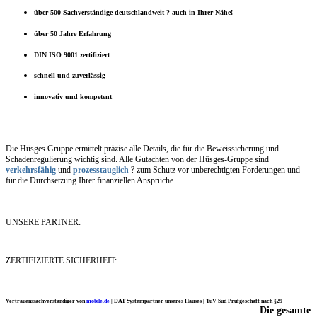
über 500 Sachverständige deutschlandweit ? auch in Ihrer Nähe!
über 50 Jahre Erfahrung
DIN ISO 9001 zertifiziert
schnell und zuverlässig
innovativ und kompetent
Die Hüsges Gruppe ermittelt präzise alle Details, die für die Beweissicherung und
Schadenregulierung wichtig sind. Alle Gutachten von der Hüsges-Gruppe sind
verkehrsfähig
und
prozesstauglich
? zum Schutz vor unberechtigten Forderungen und
für die Durchsetzung Ihrer finanziellen Ansprüche.
UNSERE PARTNER:
ZERTIFIZIERTE SICHERHEIT:
Vertrauenssachverständiger von
mobile.de
|
DAT Systempartner unseres Hauses |
TüV Süd Prüfgeschäft nach §29
Die gesamte
Ich möchte mich noch einmal ganz herzlich für Ihre Arbeit bedanken.