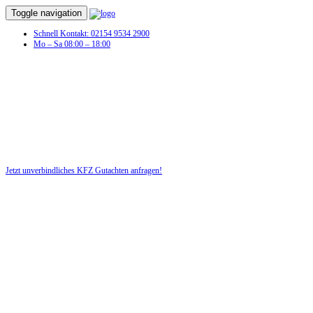
Toggle navigation
Schnell Kontakt: 02154 9534 2900
Mo – Sa 08:00 – 18:00
KFZ Gutachten in Günthersdorf
Profitieren Sie von unserer fairen und kostenlosen Beratung!
Jetzt unverbindliches KFZ Gutachten anfragen!
DIE HÜSGES-GRUPPE BEKANNT AUS DEN MEDIEN: