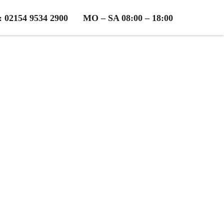
2154 9534 2900
MO – SA 08:00 – 18:00
ub
osen Beratung!