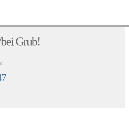
:
/bei Grub!
r!
47