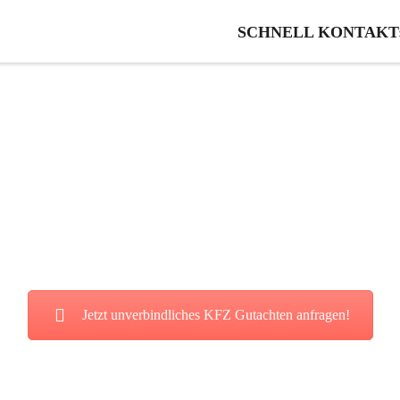
SCHNELL KONTAKT: 0
FZ Gutachten in Gr
ie von unserer fairen und kostenl
Jetzt unverbindliches KFZ Gutachten anfragen!