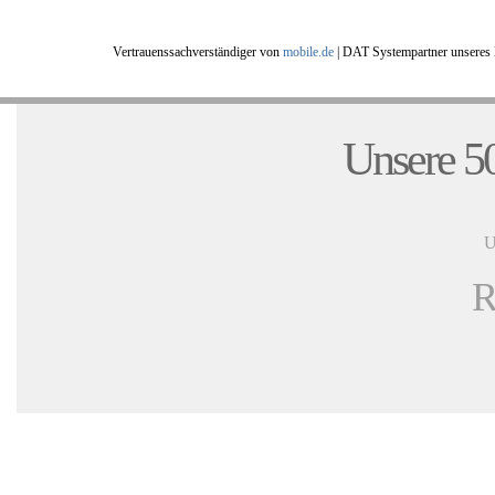
Vertrauenssachverständiger von
mobile.de
|
DAT Systempartner unseres 
Unsere 50
U
R