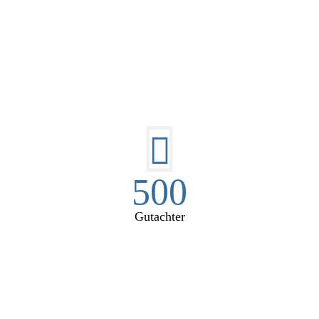
E HÜSGES-GRUPPE IN ZAHL
500
Gutachter