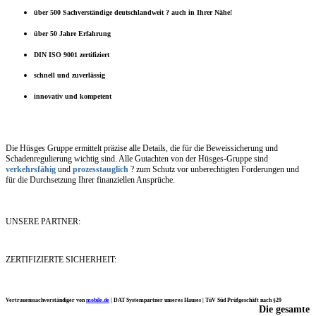
über 500 Sachverständige deutschlandweit ? auch in Ihrer Nähe!
über 50 Jahre Erfahrung
DIN ISO 9001 zertifiziert
schnell und zuverlässig
innovativ und kompetent
Die Hüsges Gruppe ermittelt präzise alle Details, die für die Beweissicherung und
Schadenregulierung wichtig sind. Alle Gutachten von der Hüsges-Gruppe sind
verkehrsfähig
und
prozesstauglich
? zum Schutz vor unberechtigten Forderungen und
für die Durchsetzung Ihrer finanziellen Ansprüche.
UNSERE PARTNER:
ZERTIFIZIERTE SICHERHEIT:
Vertrauenssachverständiger von
mobile.de
|
DAT Systempartner unseres Hauses |
TüV Süd Prüfgeschäft nach §29
Die gesamte
Ich möchte mich noch einmal ganz herzlich für Ihre Arbeit bedanken.