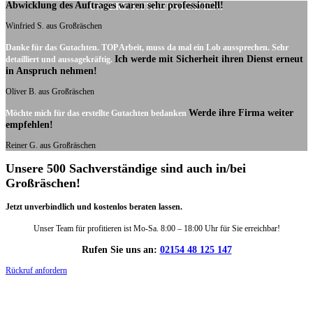
Abwicklung des Auftrages waren sehr professionell!
UNSERE KUNDENSTIMMEN:
Winfried S. aus Großräschen
Danke für das Gutachten. TOP Arbeit, muss da mal ein Lob aussprechen. Sehr
Ich werde mit Sicherheit ihren Dienst erneut
detailliert und aussagekräftig.
in Anspruch nehmen!
Oliver B. aus Großräschen
Werde ihre Firma weiter
Möchte mich für das erstellte Gutachten bedanken
empfehlen!
Reiner G. aus Großräschen
Unsere 500 Sachverständige sind auch in/bei
Großräschen!
Jetzt unverbindlich und kostenlos beraten lassen.
Unser Team für profitieren ist Mo-Sa. 8:00 – 18:00 Uhr für Sie erreichbar!
Rufen Sie uns an:
02154 48 125 147
Rückruf anfordern