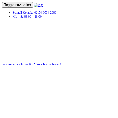
Toggle navigation
Schnell Kontakt: 02154 9534 2900
Mo – Sa 08:00 – 18:00
KFZ Gutachten in Großräschen
Profitieren Sie von unserer fairen und kostenlosen Beratung!
Jetzt unverbindliches KFZ Gutachten anfragen!
DIE HÜSGES-GRUPPE BEKANNT AUS DEN MEDIEN: