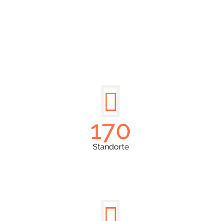
DIE HÜSGES-GRUPPE IN ZAHLEN:
170
Standorte