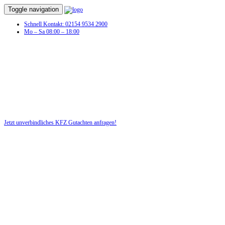
Toggle navigation
Schnell Kontakt: 02154 9534 2900
Mo – Sa 08:00 – 18:00
KFZ Gutachten in Groß Wüstenfelde
Profitieren Sie von unserer fairen und kostenlosen Beratung!
Jetzt unverbindliches KFZ Gutachten anfragen!
DIE HÜSGES-GRUPPE BEKANNT AUS DEN MEDIEN: