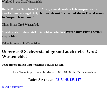
Winfried S. aus Groß Wüstenfelde
Danke für das Gutachten. TOP Arbeit, muss da mal ein Lob aussprechen. Sehr
Ich werde mit Sicherheit ihren Dienst erneut
detailliert und aussagekräftig.
in Anspruch nehmen!
Oliver B. aus Groß Wüstenfelde
Werde ihre Firma weiter
Möchte mich für das erstellte Gutachten bedanken
empfehlen!
Reiner G. aus Groß Wüstenfelde
Unsere 500 Sachverständige sind auch in/bei Groß
Wüstenfelde!
Jetzt unverbindlich und kostenlos beraten lassen.
Unser Team für profitieren ist Mo-Sa. 8:00 – 18:00 Uhr für Sie erreichbar!
Rufen Sie uns an:
02154 48 125 147
Rückruf anfordern
DIE HÜSGES-GRUPPE IN ZAHLEN: