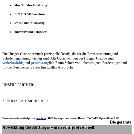
über 50 Jahre Erfahrung
DIN ISO 9001 zertifiziert
schnell und zuverlässig
innovativ und kompetent
Die Hüsges Gruppe ermittelt präzise alle Details, die für die Beweissicherung und
Schadenregulierung wichtig sind. Alle Gutachten von der Hüsges-Gruppe sind
verkehrsfähig
und
prozesstauglich
? zum Schutz vor unberechtigten Forderungen und
für die Durchsetzung Ihrer finanziellen Ansprüche.
UNSERE PARTNER:
ZERTIFIZIERTE SICHERHEIT:
Vertrauenssachverständiger von
mobile.de
|
DAT Systempartner unseres Hauses |
TüV Süd Prüfgeschäft nach §29
Die gesamte
Ich möchte mich noch einmal ganz herzlich für Ihre Arbeit bedanken.
Abwicklung des Auftrages waren sehr professionell!
UNSERE KUNDENSTIMMEN: