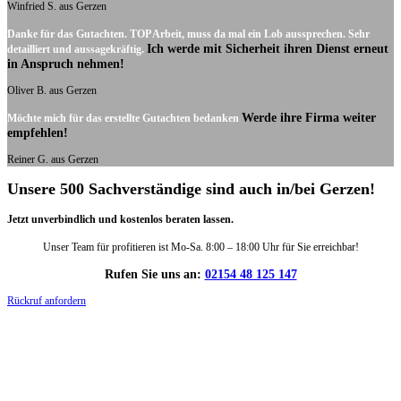
Winfried S. aus Gerzen
Danke für das Gutachten. TOP Arbeit, muss da mal ein Lob aussprechen. Sehr
Ich werde mit Sicherheit ihren Dienst erneut
detailliert und aussagekräftig.
in Anspruch nehmen!
Oliver B. aus Gerzen
Werde ihre Firma weiter
Möchte mich für das erstellte Gutachten bedanken
empfehlen!
Reiner G. aus Gerzen
Unsere 500 Sachverständige sind auch in/bei Gerzen!
Jetzt unverbindlich und kostenlos beraten lassen.
Unser Team für profitieren ist Mo-Sa. 8:00 – 18:00 Uhr für Sie erreichbar!
Rufen Sie uns an:
02154 48 125 147
Rückruf anfordern
DIE HÜSGES-GRUPPE IN ZAHLEN: