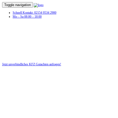
Toggle navigation
Schnell Kontakt: 02154 9534 2900
Mo – Sa 08:00 – 18:00
KFZ Gutachten in Gerzen
Profitieren Sie von unserer fairen und kostenlosen Beratung!
Jetzt unverbindliches KFZ Gutachten anfragen!
DIE HÜSGES-GRUPPE BEKANNT AUS DEN MEDIEN: