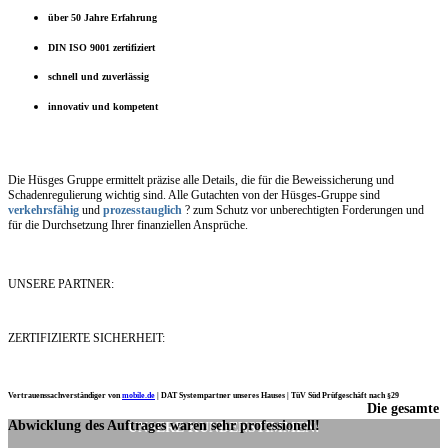
über 50 Jahre Erfahrung
DIN ISO 9001 zertifiziert
schnell und zuverlässig
innovativ und kompetent
Die Hüsges Gruppe ermittelt präzise alle Details, die für die Beweissicherung und
Schadenregulierung wichtig sind. Alle Gutachten von der Hüsges-Gruppe sind
verkehrsfähig
und
prozesstauglich
? zum Schutz vor unberechtigten Forderungen und
für die Durchsetzung Ihrer finanziellen Ansprüche.
UNSERE PARTNER:
ZERTIFIZIERTE SICHERHEIT:
Vertrauenssachverständiger von
mobile.de
|
DAT Systempartner unseres Hauses |
TüV Süd Prüfgeschäft nach §29
Die gesamte
Ich möchte mich noch einmal ganz herzlich für Ihre Arbeit bedanken.
Abwicklung des Auftrages waren sehr professionell!
UNSERE KUNDENSTIMMEN: