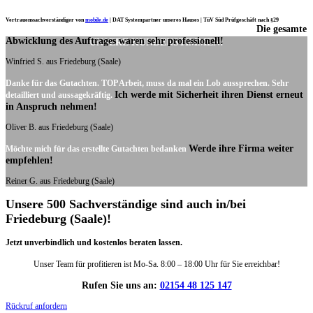
Vertrauenssachverständiger von
mobile.de
|
DAT Systempartner unseres Hauses |
TüV Süd Prüfgeschäft nach §29
Die gesamte
Ich möchte mich noch einmal ganz herzlich für Ihre Arbeit bedanken.
Abwicklung des Auftrages waren sehr professionell!
UNSERE KUNDENSTIMMEN:
Winfried S. aus Friedeburg (Saale)
Danke für das Gutachten. TOP Arbeit, muss da mal ein Lob aussprechen. Sehr
Ich werde mit Sicherheit ihren Dienst erneut
detailliert und aussagekräftig.
in Anspruch nehmen!
Oliver B. aus Friedeburg (Saale)
Werde ihre Firma weiter
Möchte mich für das erstellte Gutachten bedanken
empfehlen!
Reiner G. aus Friedeburg (Saale)
Unsere 500 Sachverständige sind auch in/bei
Friedeburg (Saale)!
Jetzt unverbindlich und kostenlos beraten lassen.
Unser Team für profitieren ist Mo-Sa. 8:00 – 18:00 Uhr für Sie erreichbar!
Rufen Sie uns an:
02154 48 125 147
Rückruf anfordern