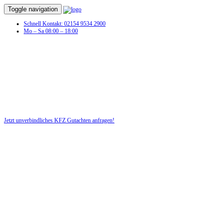
Toggle navigation
Schnell Kontakt: 02154 9534 2900
Mo – Sa 08:00 – 18:00
KFZ Gutachten in Friedeburg (Saale)
Profitieren Sie von unserer fairen und kostenlosen Beratung!
Jetzt unverbindliches KFZ Gutachten anfragen!
DIE HÜSGES-GRUPPE BEKANNT AUS DEN MEDIEN: