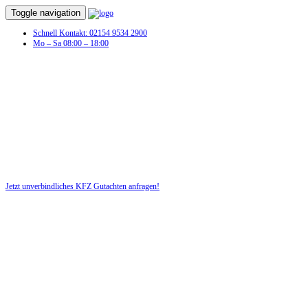
Toggle navigation
Schnell Kontakt: 02154 9534 2900
Mo – Sa 08:00 – 18:00
Unfall?! Lassen Sie schnell ein KFZ-
Gutachten erstellen!
Wir beraten Sie zuverlässig und kostenlos!
Jetzt unverbindliches KFZ Gutachten anfragen!
DIE HÜSGES-GRUPPE BEKANNT AUS DEN MEDIEN: