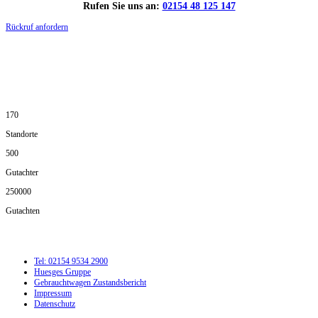
Rufen Sie uns an:
02154 48 125 147
Rückruf anfordern
DIE HÜSGES-GRUPPE IN ZAHLEN:
170
Standorte
500
Gutachter
250000
Gutachten
Tel: 02154 9534 2900
Huesges Gruppe
Gebrauchtwagen Zustandsbericht
Impressum
Datenschutz