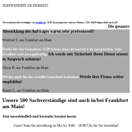
ZERTIFIZIERTE SICHERHEIT:
Vertrauenssachverständiger von
mobile.de
|
DAT Systempartner unseres Hauses |
TüV Süd Prüfgeschäft nach §29
Die gesamte
Ich möchte mich noch einmal ganz herzlich für Ihre Arbeit bedanken.
Abwicklung des Auftrages waren sehr professionell!
UNSERE KUNDENSTIMMEN:
Winfried S. aus Frankfurt am Main
Danke für das Gutachten. TOP Arbeit, muss da mal ein Lob aussprechen. Sehr
Ich werde mit Sicherheit ihren Dienst erneut
detailliert und aussagekräftig.
in Anspruch nehmen!
Oliver B. aus Frankfurt am Main
Werde ihre Firma weiter
Möchte mich für das erstellte Gutachten bedanken
empfehlen!
Reiner G. aus Frankfurt am Main
Unsere 500 Sachverständige sind auch in/bei Frankfurt
am Main!
Jetzt unverbindlich und kostenlos beraten lassen.
Unser Team für zuverlässig ist Mo-Sa. 8:00 – 18:00 Uhr für Sie erreichbar!