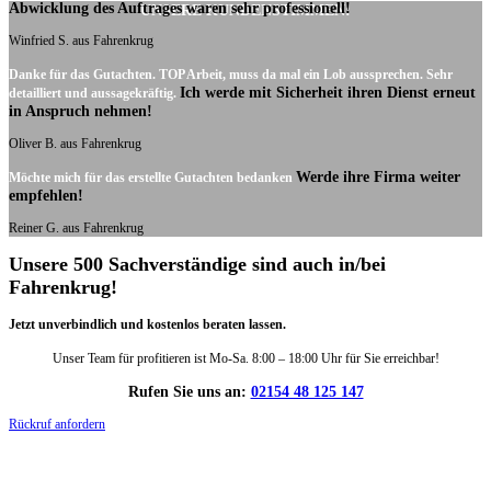
Abwicklung des Auftrages waren sehr professionell!
UNSERE KUNDENSTIMMEN:
Winfried S. aus Fahrenkrug
Danke für das Gutachten. TOP Arbeit, muss da mal ein Lob aussprechen. Sehr
Ich werde mit Sicherheit ihren Dienst erneut
detailliert und aussagekräftig.
in Anspruch nehmen!
Oliver B. aus Fahrenkrug
Werde ihre Firma weiter
Möchte mich für das erstellte Gutachten bedanken
empfehlen!
Reiner G. aus Fahrenkrug
Unsere 500 Sachverständige sind auch in/bei
Fahrenkrug!
Jetzt unverbindlich und kostenlos beraten lassen.
Unser Team für profitieren ist Mo-Sa. 8:00 – 18:00 Uhr für Sie erreichbar!
Rufen Sie uns an:
02154 48 125 147
Rückruf anfordern