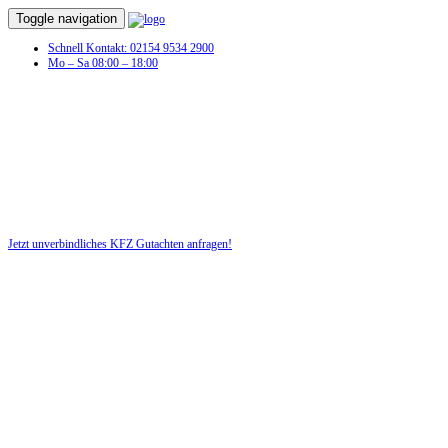
Toggle navigation
Schnell Kontakt: 02154 9534 2900
Mo – Sa 08:00 – 18:00
KFZ Gutachten in Fahrenkrug
Profitieren Sie von unserer fairen und kostenlosen Beratung!
Jetzt unverbindliches KFZ Gutachten anfragen!
DIE HÜSGES-GRUPPE BEKANNT AUS DEN MEDIEN: