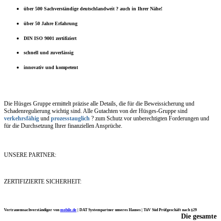
über 500 Sachverständige deutschlandweit ? auch in Ihrer Nähe!
über 50 Jahre Erfahrung
DIN ISO 9001 zertifiziert
schnell und zuverlässig
innovativ und kompetent
Die Hüsges Gruppe ermittelt präzise alle Details, die für die Beweissicherung und
Schadenregulierung wichtig sind. Alle Gutachten von der Hüsges-Gruppe sind
verkehrsfähig
und
prozesstauglich
? zum Schutz vor unberechtigten Forderungen und
für die Durchsetzung Ihrer finanziellen Ansprüche.
UNSERE PARTNER:
ZERTIFIZIERTE SICHERHEIT:
Vertrauenssachverständiger von
mobile.de
|
DAT Systempartner unseres Hauses |
TüV Süd Prüfgeschäft nach §29
Die gesamte
Ich möchte mich noch einmal ganz herzlich für Ihre Arbeit bedanken.