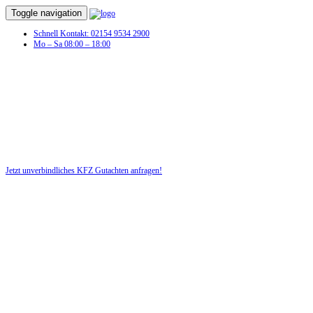
Toggle navigation
Schnell Kontakt: 02154 9534 2900
Mo – Sa 08:00 – 18:00
KFZ Gutachten in Fahren
Profitieren Sie von unserer fairen und kostenlosen Beratung!
Jetzt unverbindliches KFZ Gutachten anfragen!
DIE HÜSGES-GRUPPE BEKANNT AUS DEN MEDIEN: