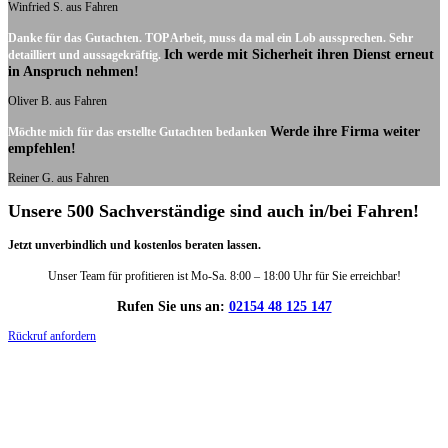
Winfried S. aus Fahren
Danke für das Gutachten. TOP Arbeit, muss da mal ein Lob aussprechen. Sehr
Ich werde mit Sicherheit ihren Dienst erneut
detailliert und aussagekräftig.
in Anspruch nehmen!
Oliver B. aus Fahren
Werde ihre Firma weiter
Möchte mich für das erstellte Gutachten bedanken
empfehlen!
Reiner G. aus Fahren
Unsere 500 Sachverständige sind auch in/bei Fahren!
Jetzt unverbindlich und kostenlos beraten lassen.
Unser Team für profitieren ist Mo-Sa. 8:00 – 18:00 Uhr für Sie erreichbar!
Rufen Sie uns an:
02154 48 125 147
Rückruf anfordern
DIE HÜSGES-GRUPPE IN ZAHLEN: