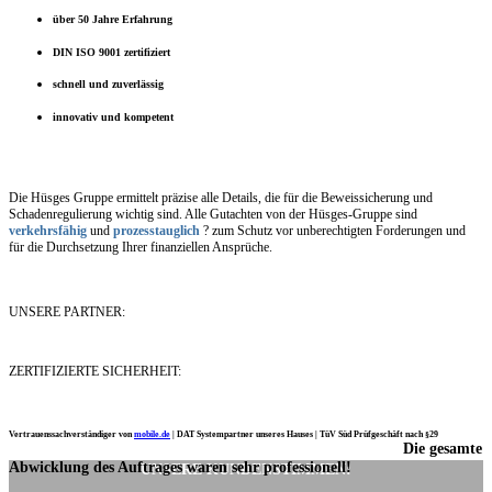
über 50 Jahre Erfahrung
DIN ISO 9001 zertifiziert
schnell und zuverlässig
innovativ und kompetent
Die Hüsges Gruppe ermittelt präzise alle Details, die für die Beweissicherung und
Schadenregulierung wichtig sind. Alle Gutachten von der Hüsges-Gruppe sind
verkehrsfähig
und
prozesstauglich
? zum Schutz vor unberechtigten Forderungen und
für die Durchsetzung Ihrer finanziellen Ansprüche.
UNSERE PARTNER:
ZERTIFIZIERTE SICHERHEIT:
Vertrauenssachverständiger von
mobile.de
|
DAT Systempartner unseres Hauses |
TüV Süd Prüfgeschäft nach §29
Die gesamte
Ich möchte mich noch einmal ganz herzlich für Ihre Arbeit bedanken.
Abwicklung des Auftrages waren sehr professionell!
UNSERE KUNDENSTIMMEN: