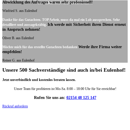
Abwicklung des Auftrages waren sehr professionell!
UNSERE KUNDENSTIMMEN:
Winfried S. aus Eulenhof
Danke für das Gutachten. TOP Arbeit, muss da mal ein Lob aussprechen. Sehr
Ich werde mit Sicherheit ihren Dienst erneut
detailliert und aussagekräftig.
in Anspruch nehmen!
Oliver B. aus Eulenhof
Werde ihre Firma weiter
Möchte mich für das erstellte Gutachten bedanken
empfehlen!
Reiner G. aus Eulenhof
Unsere 500 Sachverständige sind auch in/bei Eulenhof!
Jetzt unverbindlich und kostenlos beraten lassen.
Unser Team für profitieren ist Mo-Sa. 8:00 – 18:00 Uhr für Sie erreichbar!
Rufen Sie uns an:
02154 48 125 147
Rückruf anfordern
DIE HÜSGES-GRUPPE IN ZAHLEN: