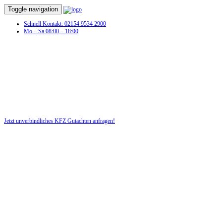
Toggle navigation
Schnell Kontakt: 02154 9534 2900
Mo – Sa 08:00 – 18:00
KFZ Gutachten in Eulenhof
Profitieren Sie von unserer fairen und kostenlosen Beratung!
Jetzt unverbindliches KFZ Gutachten anfragen!
DIE HÜSGES-GRUPPE BEKANNT AUS DEN MEDIEN: