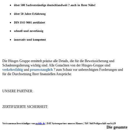
über 500 Sachverständige deutschlandweit ? auch in Ihrer Nähe!
über 50 Jahre Erfahrung
DIN ISO 9001 zertifiziert
schnell und zuverlässig
innovativ und kompetent
Die Hüsges Gruppe ermittelt präzise alle Details, die für die Beweissicherung und
Schadenregulierung wichtig sind. Alle Gutachten von der Hüsges-Gruppe sind
verkehrsfähig
und
prozesstauglich
? zum Schutz vor unberechtigten Forderungen und
für die Durchsetzung Ihrer finanziellen Ansprüche.
UNSERE PARTNER:
ZERTIFIZIERTE SICHERHEIT:
Vertrauenssachverständiger von
mobile.de
|
DAT Systempartner unseres Hauses |
TüV Süd Prüfgeschäft nach §29
Die gesamte
Ich möchte mich noch einmal ganz herzlich für Ihre Arbeit bedanken.