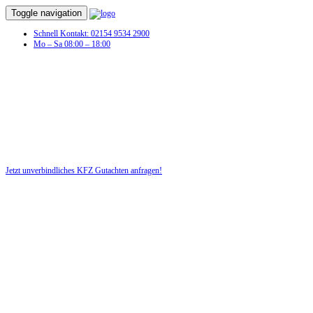
Toggle navigation
Schnell Kontakt: 02154 9534 2900
Mo – Sa 08:00 – 18:00
KFZ Gutachten in Dorf Gutow
Profitieren Sie von unserer fairen und kostenlosen Beratung!
Jetzt unverbindliches KFZ Gutachten anfragen!
DIE HÜSGES-GRUPPE BEKANNT AUS DEN MEDIEN: