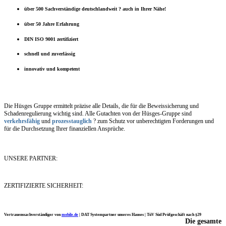
über 500 Sachverständige deutschlandweit ? auch in Ihrer Nähe!
über 50 Jahre Erfahrung
DIN ISO 9001 zertifiziert
schnell und zuverlässig
innovativ und kompetent
Die Hüsges Gruppe ermittelt präzise alle Details, die für die Beweissicherung und
Schadenregulierung wichtig sind. Alle Gutachten von der Hüsges-Gruppe sind
verkehrsfähig
und
prozesstauglich
? zum Schutz vor unberechtigten Forderungen und
für die Durchsetzung Ihrer finanziellen Ansprüche.
UNSERE PARTNER:
ZERTIFIZIERTE SICHERHEIT:
Vertrauenssachverständiger von
mobile.de
|
DAT Systempartner unseres Hauses |
TüV Süd Prüfgeschäft nach §29
Die gesamte
Ich möchte mich noch einmal ganz herzlich für Ihre Arbeit bedanken.