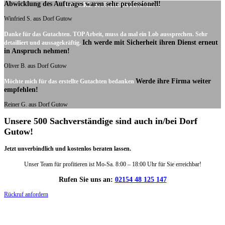
Abwicklung des Auftrages waren sehr professionell!
UNSERE KUNDENSTIMMEN:
Winfried S. aus Dorf Gutow
Danke für das Gutachten. TOP Arbeit, muss da mal ein Lob aussprechen. Sehr
Ich werde mit Sicherheit ihren Dienst erneut
detailliert und aussagekräftig.
in Anspruch nehmen!
Oliver B. aus Dorf Gutow
Werde ihre Firma weiter
Möchte mich für das erstellte Gutachten bedanken
empfehlen!
Reiner G. aus Dorf Gutow
Unsere 500 Sachverständige sind auch in/bei Dorf
Gutow!
Jetzt unverbindlich und kostenlos beraten lassen.
Unser Team für profitieren ist Mo-Sa. 8:00 – 18:00 Uhr für Sie erreichbar!
Rufen Sie uns an:
02154 48 125 147
Rückruf anfordern