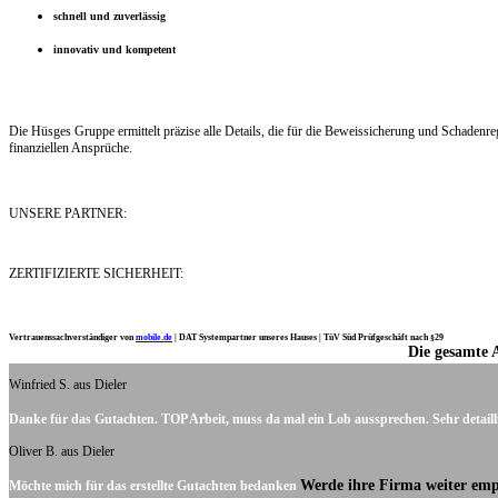
schnell und zuverlässig
innovativ und kompetent
Die Hüsges Gruppe ermittelt präzise alle Details, die für die Beweissicherung und Schaden
finanziellen Ansprüche.
UNSERE PARTNER:
ZERTIFIZIERTE SICHERHEIT:
Vertrauenssachverständiger von
mobile.de
|
DAT Systempartner unseres Hauses |
TüV Süd Prüfgeschäft nach §29
Die gesamte 
Ich möchte mich noch einmal ganz herzlich für Ihre Arbeit bedanken.
Winfried S. aus Dieler
Danke für das Gutachten. TOP Arbeit, muss da mal ein Lob aussprechen. Sehr detaill
Oliver B. aus Dieler
Werde ihre Firma weiter emp
Möchte mich für das erstellte Gutachten bedanken