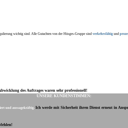
regulierung wichtig sind. Alle Gutachten von der Hüsges-Gruppe sind
verkehrsfähig
und
proze
Abwicklung des Auftrages waren sehr professionell!
UNSERE KUNDENSTIMMEN:
Ich werde mit Sicherheit ihren Dienst erneut in Ans
iert und aussagekräftig.
fehlen!