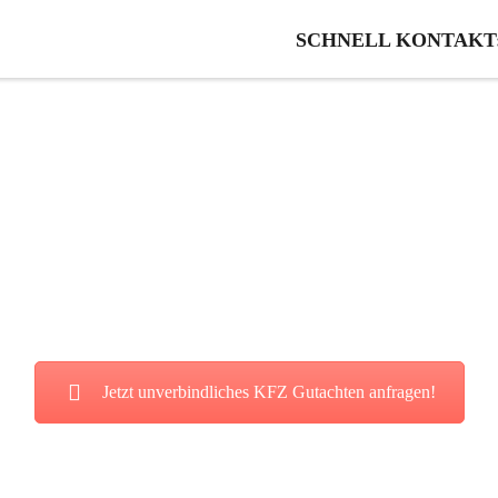
SCHNELL KONTAKT: 0
Gutachten in Diekh
ie von unserer fairen und kostenl
Jetzt unverbindliches KFZ Gutachten anfragen!