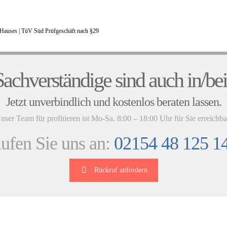
Hauses |
TüV Süd Prüfgeschäft nach §29
UNSERE KUNDENSTIMMEN
achverständige sind auch in/be
Jetzt unverbindlich und kostenlos beraten lassen.
nser Team für profitieren ist Mo-Sa. 8:00 – 18:00 Uhr für Sie erreichba
ufen Sie uns an:
02154 48 125 1
Rückruf anfordern