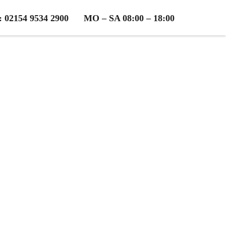
2154 9534 2900
MO – SA 08:00 – 18:00
olzen
osen Beratung!