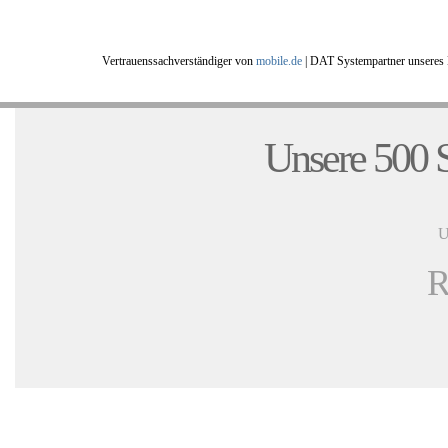
Vertrauenssachverständiger von
mobile.de
|
DAT Systempartner unseres 
Unsere 500 S
U
R