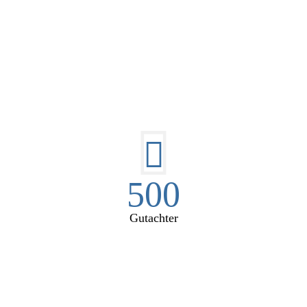
E HÜSGES-GRUPPE IN ZAHL
500
Gutachter