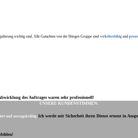
regulierung wichtig sind. Alle Gutachten von der Hüsges-Gruppe sind
verkehrsfähig
und
proze
Abwicklung des Auftrages waren sehr professionell!
UNSERE KUNDENSTIMMEN:
Ich werde mit Sicherheit ihren Dienst erneut in Ans
iert und aussagekräftig.
fehlen!