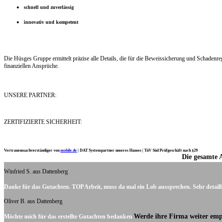
schnell und zuverlässig
innovativ und kompetent
Die Hüsges Gruppe ermittelt präzise alle Details, die für die Beweissicherung und Schaden
finanziellen Ansprüche.
UNSERE PARTNER:
ZERTIFIZIERTE SICHERHEIT:
Vertrauenssachverständiger von
mobile.de
|
DAT Systempartner unseres Hauses |
TüV Süd Prüfgeschäft nach §29
Die gesamte 
Ich möchte mich noch einmal ganz herzlich für Ihre Arbeit bedanken.
Winfried S. aus Dattenberg
Danke für das Gutachten. TOP Arbeit, muss da mal ein Lob aussprechen. Sehr detaill
Oliver B. aus Dattenberg
Werde ihre Firma weiter emp
Möchte mich für das erstellte Gutachten bedanken