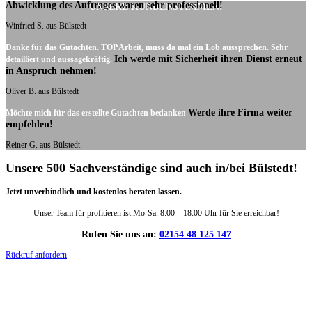
Abwicklung des Auftrages waren sehr professionell!
UNSERE KUNDENSTIMMEN:
Winfried S. aus Bülstedt
Danke für das Gutachten. TOP Arbeit, muss da mal ein Lob aussprechen. Sehr
Ich werde mit Sicherheit ihren Dienst erneut
detailliert und aussagekräftig.
in Anspruch nehmen!
Oliver B. aus Bülstedt
Werde ihre Firma weiter
Möchte mich für das erstellte Gutachten bedanken
empfehlen!
Reiner G. aus Bülstedt
Unsere 500 Sachverständige sind auch in/bei Bülstedt!
Jetzt unverbindlich und kostenlos beraten lassen.
Unser Team für profitieren ist Mo-Sa. 8:00 – 18:00 Uhr für Sie erreichbar!
Rufen Sie uns an:
02154 48 125 147
Rückruf anfordern
DIE HÜSGES-GRUPPE IN ZAHLEN: