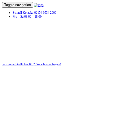
Toggle navigation
Schnell Kontakt: 02154 9534 2900
Mo – Sa 08:00 – 18:00
KFZ Gutachten in Bülstedt
Profitieren Sie von unserer fairen und kostenlosen Beratung!
Jetzt unverbindliches KFZ Gutachten anfragen!
DIE HÜSGES-GRUPPE BEKANNT AUS DEN MEDIEN: