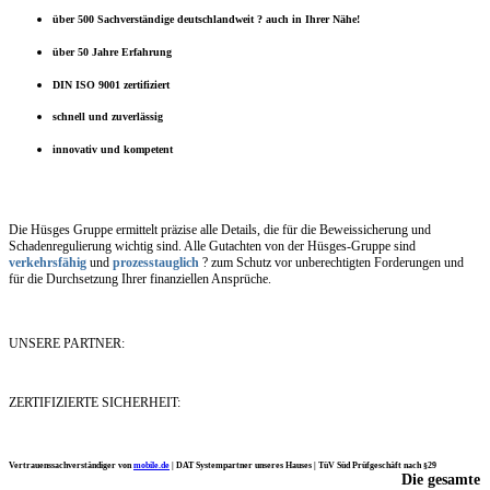
über 500 Sachverständige deutschlandweit ? auch in Ihrer Nähe!
über 50 Jahre Erfahrung
DIN ISO 9001 zertifiziert
schnell und zuverlässig
innovativ und kompetent
Die Hüsges Gruppe ermittelt präzise alle Details, die für die Beweissicherung und
Schadenregulierung wichtig sind. Alle Gutachten von der Hüsges-Gruppe sind
verkehrsfähig
und
prozesstauglich
? zum Schutz vor unberechtigten Forderungen und
für die Durchsetzung Ihrer finanziellen Ansprüche.
UNSERE PARTNER:
ZERTIFIZIERTE SICHERHEIT:
Vertrauenssachverständiger von
mobile.de
|
DAT Systempartner unseres Hauses |
TüV Süd Prüfgeschäft nach §29
Die gesamte
Ich möchte mich noch einmal ganz herzlich für Ihre Arbeit bedanken.