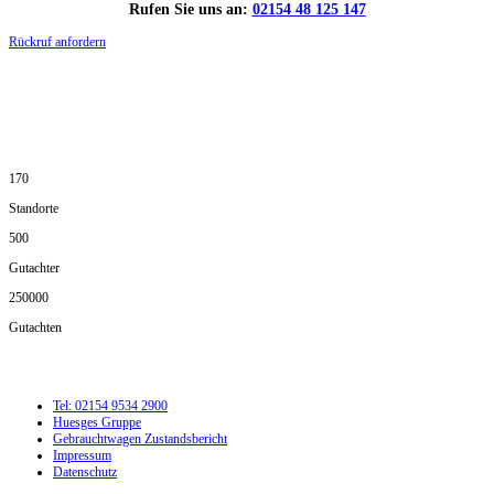
Rufen Sie uns an:
02154 48 125 147
Rückruf anfordern
DIE HÜSGES-GRUPPE IN ZAHLEN:
170
Standorte
500
Gutachter
250000
Gutachten
Tel: 02154 9534 2900
Huesges Gruppe
Gebrauchtwagen Zustandsbericht
Impressum
Datenschutz