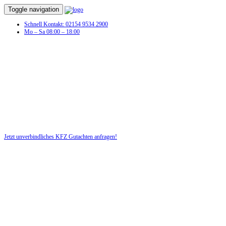
Toggle navigation
Schnell Kontakt: 02154 9534 2900
Mo – Sa 08:00 – 18:00
Unfall?! Lassen Sie schnell ein KFZ-
Gutachten erstellen!
Nutzen Sie für Ihre Sicherheit unsere kostenlose Beratung!
Jetzt unverbindliches KFZ Gutachten anfragen!
DIE HÜSGES-GRUPPE BEKANNT AUS DEN MEDIEN: