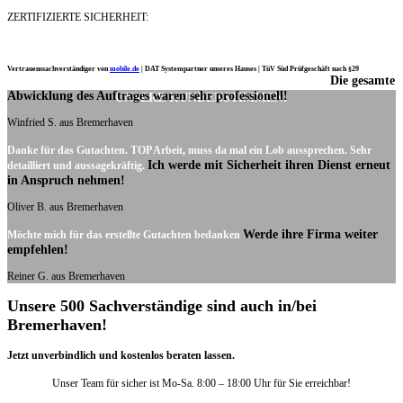
ZERTIFIZIERTE SICHERHEIT:
Vertrauenssachverständiger von
mobile.de
|
DAT Systempartner unseres Hauses |
TüV Süd Prüfgeschäft nach §29
Die gesamte
Ich möchte mich noch einmal ganz herzlich für Ihre Arbeit bedanken.
Abwicklung des Auftrages waren sehr professionell!
UNSERE KUNDENSTIMMEN:
Winfried S. aus Bremerhaven
Danke für das Gutachten. TOP Arbeit, muss da mal ein Lob aussprechen. Sehr
Ich werde mit Sicherheit ihren Dienst erneut
detailliert und aussagekräftig.
in Anspruch nehmen!
Oliver B. aus Bremerhaven
Werde ihre Firma weiter
Möchte mich für das erstellte Gutachten bedanken
empfehlen!
Reiner G. aus Bremerhaven
Unsere 500 Sachverständige sind auch in/bei
Bremerhaven!
Jetzt unverbindlich und kostenlos beraten lassen.
Unser Team für sicher ist Mo-Sa. 8:00 – 18:00 Uhr für Sie erreichbar!