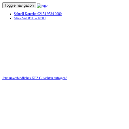
Toggle navigation
Schnell Kontakt: 02154 9534 2900
Mo – Sa 08:00 – 18:00
Unfall?! Lassen Sie schnell ein KFZ-
Gutachten erstellen!
Nutzen Sie für Ihre Sicherheit unsere kostenlose Beratung!
Jetzt unverbindliches KFZ Gutachten anfragen!
DIE HÜSGES-GRUPPE BEKANNT AUS DEN MEDIEN: