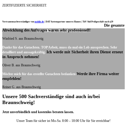
ZERTIFIZIERTE SICHERHEIT:
Vertrauenssachverständiger von
mobile.de
|
DAT Systempartner unseres Hauses |
TüV Süd Prüfgeschäft nach §29
Die gesamte
Ich möchte mich noch einmal ganz herzlich für Ihre Arbeit bedanken.
Abwicklung des Auftrages waren sehr professionell!
UNSERE KUNDENSTIMMEN:
Winfried S. aus Braunschweig
Danke für das Gutachten. TOP Arbeit, muss da mal ein Lob aussprechen. Sehr
Ich werde mit Sicherheit ihren Dienst erneut
detailliert und aussagekräftig.
in Anspruch nehmen!
Oliver B. aus Braunschweig
Werde ihre Firma weiter
Möchte mich für das erstellte Gutachten bedanken
empfehlen!
Reiner G. aus Braunschweig
Unsere 500 Sachverständige sind auch in/bei
Braunschweig!
Jetzt unverbindlich und kostenlos beraten lassen.
Unser Team für sicher ist Mo-Sa. 8:00 – 18:00 Uhr für Sie erreichbar!