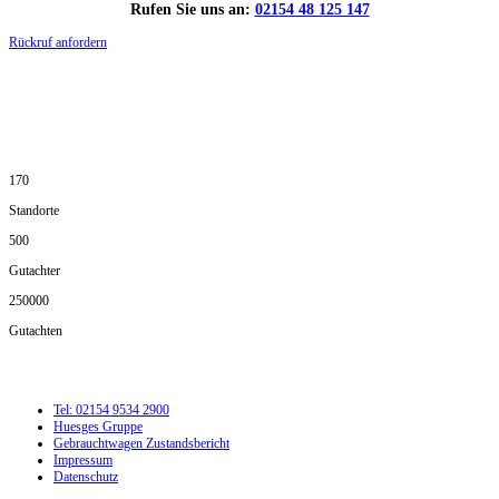
Rufen Sie uns an:
02154 48 125 147
Rückruf anfordern
DIE HÜSGES-GRUPPE IN ZAHLEN:
170
Standorte
500
Gutachter
250000
Gutachten
Tel: 02154 9534 2900
Huesges Gruppe
Gebrauchtwagen Zustandsbericht
Impressum
Datenschutz