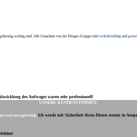
regulierung wichtig sind. Alle Gutachten von der Hüsges-Gruppe sind
verkehrsfähig
und
proze
Abwicklung des Auftrages waren sehr professionell!
UNSERE KUNDENSTIMMEN:
Ich werde mit Sicherheit ihren Dienst erneut in Ans
iert und aussagekräftig.
fehlen!