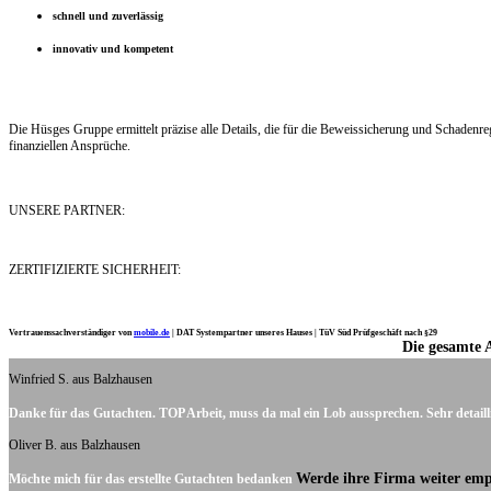
schnell und zuverlässig
innovativ und kompetent
Die Hüsges Gruppe ermittelt präzise alle Details, die für die Beweissicherung und Schaden
finanziellen Ansprüche.
UNSERE PARTNER:
ZERTIFIZIERTE SICHERHEIT:
Vertrauenssachverständiger von
mobile.de
|
DAT Systempartner unseres Hauses |
TüV Süd Prüfgeschäft nach §29
Die gesamte 
Ich möchte mich noch einmal ganz herzlich für Ihre Arbeit bedanken.
Winfried S. aus Balzhausen
Danke für das Gutachten. TOP Arbeit, muss da mal ein Lob aussprechen. Sehr detaill
Oliver B. aus Balzhausen
Werde ihre Firma weiter emp
Möchte mich für das erstellte Gutachten bedanken