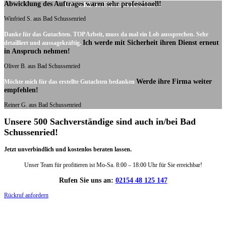
Abwicklung des Auftrages waren sehr professionell!
UNSERE KUNDENSTIMMEN:
Winfried S. aus Bad Schussenried
Danke für das Gutachten. TOP Arbeit, muss da mal ein Lob aussprechen. Sehr
Ich werde mit Sicherheit ihren Dienst erneut
detailliert und aussagekräftig.
in Anspruch nehmen!
Oliver B. aus Bad Schussenried
Werde ihre Firma weiter
Möchte mich für das erstellte Gutachten bedanken
empfehlen!
Reiner G. aus Bad Schussenried
Unsere 500 Sachverständige sind auch in/bei Bad
Schussenried!
Jetzt unverbindlich und kostenlos beraten lassen.
Unser Team für profitieren ist Mo-Sa. 8:00 – 18:00 Uhr für Sie erreichbar!
Rufen Sie uns an:
02154 48 125 147
Rückruf anfordern