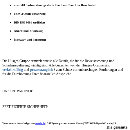
über 500 Sachverständige deutschlandweit ? auch in Ihrer Nähe!
über 50 Jahre Erfahrung
DIN ISO 9001 zertifiziert
schnell und zuverlässig
innovativ und kompetent
Die Hüsges Gruppe ermittelt präzise alle Details, die für die Beweissicherung und
Schadenregulierung wichtig sind. Alle Gutachten von der Hüsges-Gruppe sind
verkehrsfähig
und
prozesstauglich
? zum Schutz vor unberechtigten Forderungen und
für die Durchsetzung Ihrer finanziellen Ansprüche.
UNSERE PARTNER:
ZERTIFIZIERTE SICHERHEIT:
Vertrauenssachverständiger von
mobile.de
|
DAT Systempartner unseres Hauses |
TüV Süd Prüfgeschäft nach §29
Die gesamte
Ich möchte mich noch einmal ganz herzlich für Ihre Arbeit bedanken.