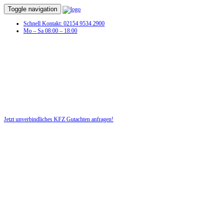
Toggle navigation
Schnell Kontakt: 02154 9534 2900
Mo – Sa 08:00 – 18:00
KFZ Gutachten in Bad Schussenried
Profitieren Sie von unserer fairen und kostenlosen Beratung!
Jetzt unverbindliches KFZ Gutachten anfragen!
DIE HÜSGES-GRUPPE BEKANNT AUS DEN MEDIEN: