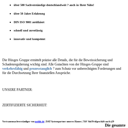
über 500 Sachverständige deutschlandweit ? auch in Ihrer Nähe!
über 50 Jahre Erfahrung
DIN ISO 9001 zertifiziert
schnell und zuverlässig
innovativ und kompetent
Die Hüsges Gruppe ermittelt präzise alle Details, die für die Beweissicherung und
Schadenregulierung wichtig sind. Alle Gutachten von der Hüsges-Gruppe sind
verkehrsfähig
und
prozesstauglich
? zum Schutz vor unberechtigten Forderungen und
für die Durchsetzung Ihrer finanziellen Ansprüche.
UNSERE PARTNER:
ZERTIFIZIERTE SICHERHEIT:
Vertrauenssachverständiger von
mobile.de
|
DAT Systempartner unseres Hauses |
TüV Süd Prüfgeschäft nach §29
Die gesamte
Ich möchte mich noch einmal ganz herzlich für Ihre Arbeit bedanken.