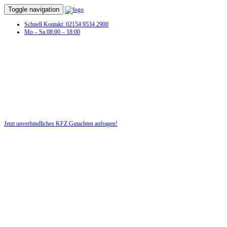
Toggle navigation
Schnell Kontakt: 02154 9534 2900
Mo – Sa 08:00 – 18:00
KFZ Gutachten in Amesdorf
Profitieren Sie von unserer fairen und kostenlosen Beratung!
Jetzt unverbindliches KFZ Gutachten anfragen!
DIE HÜSGES-GRUPPE BEKANNT AUS DEN MEDIEN: