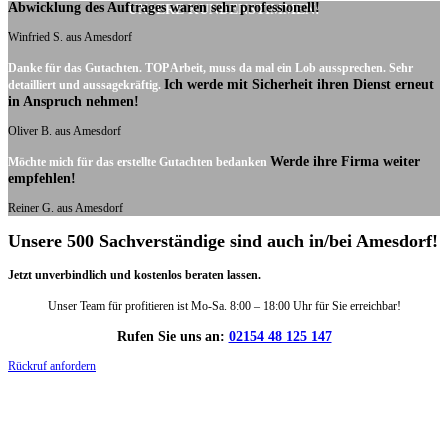
Abwicklung des Auftrages waren sehr professionell!
UNSERE KUNDENSTIMMEN:
Winfried S. aus Amesdorf
Danke für das Gutachten. TOP Arbeit, muss da mal ein Lob aussprechen. Sehr
Ich werde mit Sicherheit ihren Dienst erneut
detailliert und aussagekräftig.
in Anspruch nehmen!
Oliver B. aus Amesdorf
Werde ihre Firma weiter
Möchte mich für das erstellte Gutachten bedanken
empfehlen!
Reiner G. aus Amesdorf
Unsere 500 Sachverständige sind auch in/bei Amesdorf!
Jetzt unverbindlich und kostenlos beraten lassen.
Unser Team für profitieren ist Mo-Sa. 8:00 – 18:00 Uhr für Sie erreichbar!
Rufen Sie uns an:
02154 48 125 147
Rückruf anfordern
DIE HÜSGES-GRUPPE IN ZAHLEN: